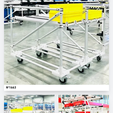
N°1663