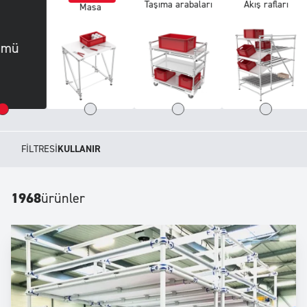
Taşıma arabaları
Akı
Masa
Tümü
FILTRESI
KULLANIR
1968
ürünler