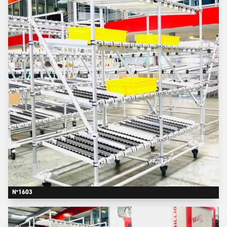
N°1603