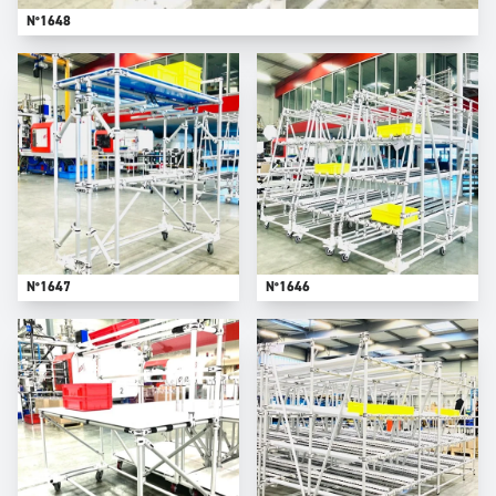
N°1648
N°1647
N°1646