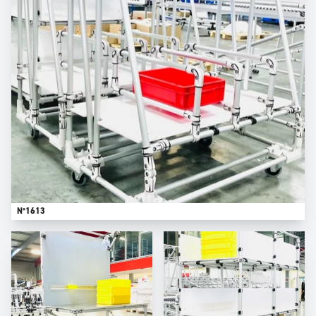
N°1613