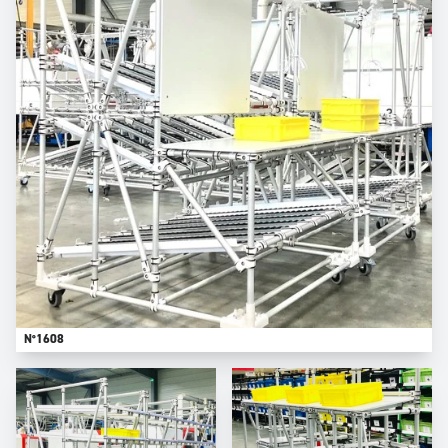
N°1608