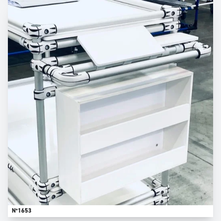
N°1653