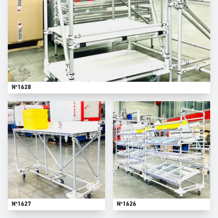
N°1628
N°1627
N°1626