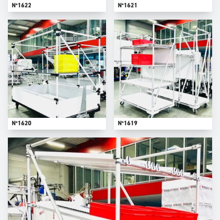
N°1622
N°1621
N°1620
N°1619