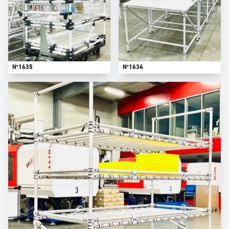
N°1635
N°1634