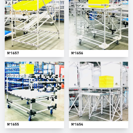
N°1657
N°1656
N°1655
N°1654