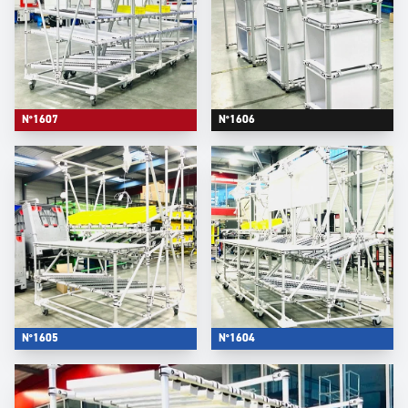
N°1607
N°1606
N°1605
N°1604