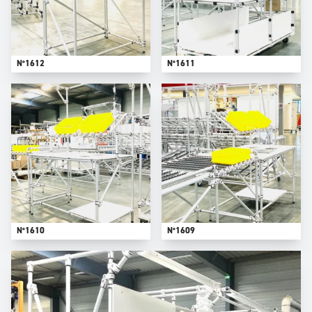
N°1612
N°1611
N°1610
N°1609