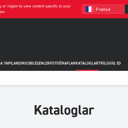
 or region to view content specific to your
ion
A YAPILANDIRICI
BILEŞENLER
FOTOĞRAFLAR
KATALOGLAR
TRILOGIQ 3D
Kataloglar