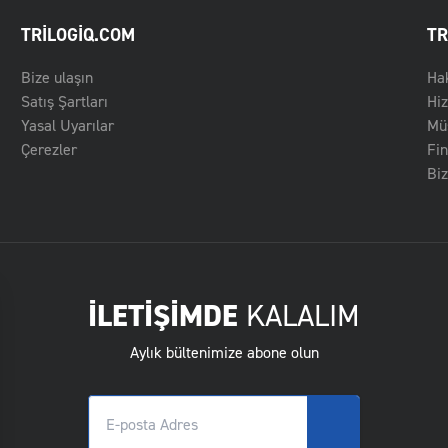
TRILOGIQ.COM
TR
Bize ulaşın
Ha
Satış Şartları
Hi
Yasal Uyarılar
Müş
Çerezler
Fin
Biz
İLETİŞİMDE
KALALIM
Aylık bültenimize abone olun