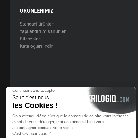
ÜRÜNLERIMIZ
Standart ürünler
Yapılandırılmış ürünler
Bileşenler
Katalogları indir