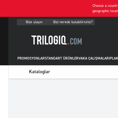
Choose a country
geographic locat
Bize ulaşın
Bizi nerede bulabilirsiniz?
PROMOSYONLAR
STANDART ÜRÜNLER
VAKA ÇALIŞMALARI
PLAK
Kataloglar