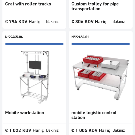
Crat with roller tracks
Custom trolley for pipe
transportation
€
794
KDV Hariç
€
806
KDV Hariç
Bakınız
Bakınız
N°22465-04
N°22456-01
Mobile workstation
mobile logistic control
station
€
1 022
KDV Hariç
€
1 005
KDV Hariç
Bakınız
Bakınız