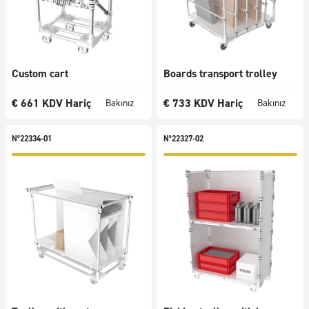
Custom cart
Boards transport trolley
€
661
KDV Hariç
€
733
KDV Hariç
Bakınız
Bakınız
N°22334-01
N°22327-02