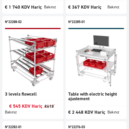
€
1 740
KDV Hariç
€
367
KDV Hariç
Bakınız
Bakınız
N°22288-02
N°22285-01
3 levels flowcell
Table with electric height
ajustement
€
545
KDV Hariç
€
618
€
2 448
KDV Hariç
Bakınız
Bakınız
N°22282-01
N°22276-03