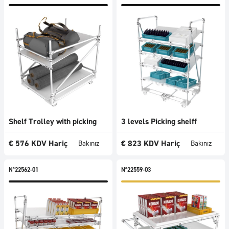
Shelf Trolley with picking
3 levels Picking shelff
€
576
KDV Hariç
€
823
KDV Hariç
Bakınız
Bakınız
N°22562-01
N°22559-03