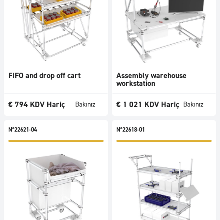
incele
FIFO and drop off cart
Assembly warehouse
workstation
€
794
KDV Hariç
€
1 021
KDV Hariç
Bakınız
Bakınız
N°22621-04
N°22618-01