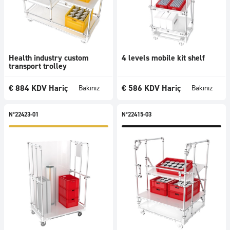
Health industry custom
4 levels mobile kit shelf
transport trolley
€
884
KDV Hariç
€
586
KDV Hariç
Bakınız
Bakınız
N°22423-01
N°22415-03