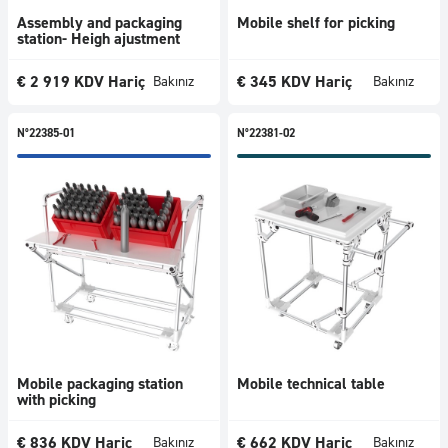
Assembly and packaging
Mobile shelf for picking
station- Heigh ajustment
€
2 919
KDV Hariç
€
345
KDV Hariç
Bakınız
Bakınız
N°22385-01
N°22381-02
Mobile packaging station
Mobile technical table
with picking
€
836
KDV Hariç
€
662
KDV Hariç
Bakınız
Bakınız