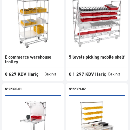
E commerce warehouse
5 levels picking mobile shelf
trolley
€
627
KDV Hariç
€
1 297
KDV Hariç
Bakınız
Bakınız
N°22390-01
N°22389-02