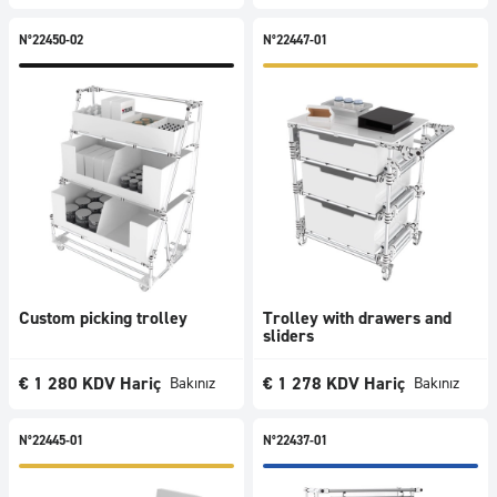
N°22450-02
N°22447-01
Custom picking trolley
Trolley with drawers and
sliders
€
1 280
KDV Hariç
€
1 278
KDV Hariç
Bakınız
Bakınız
N°22445-01
N°22437-01