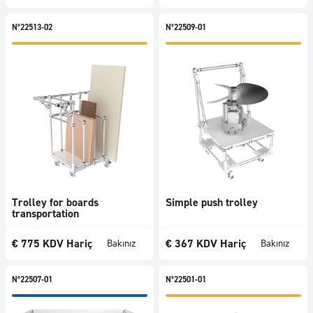
N°22513-02
N°22509-01
Trolley for boards
Simple push trolley
transportation
€
775
KDV Hariç
€
367
KDV Hariç
Bakınız
Bakınız
N°22507-01
N°22501-01