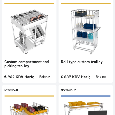
Konveyörler
Trendler
Tümü
Haberler
Promosyonlar
En Çok
Satanlar
Kullanır
Aksesuarlar
Custom compartment and
Roll type custom trolley
picking trolley
Boyutlar
Teknik
€
962
KDV Hariç
€
887
KDV Hariç
Bakınız
Bakınız
indeks
N°22629-03
N°22622-02
1424
ürünü