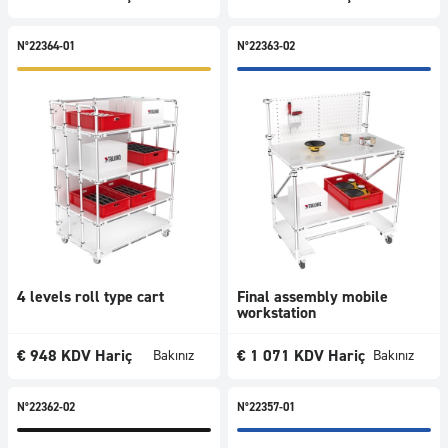
N°22364-01
N°22363-02
4 levels roll type cart
Final assembly mobile
workstation
€
948
KDV Hariç
€
1 071
KDV Hariç
Bakınız
Bakınız
N°22362-02
N°22357-01