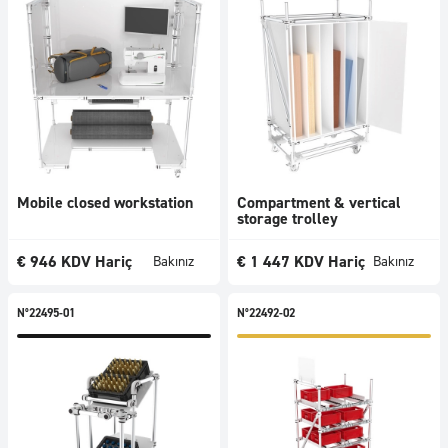
Mobile closed workstation
Compartment & vertical
storage trolley
€
946
KDV Hariç
€
1 447
KDV Hariç
Bakınız
Bakınız
N°22495-01
N°22492-02