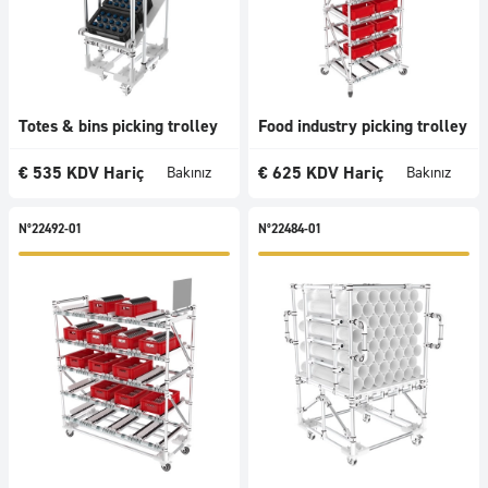
Totes & bins picking trolley
Food industry picking trolley
€
535
KDV Hariç
€
625
KDV Hariç
Bakınız
Bakınız
N°22492-01
N°22484-01