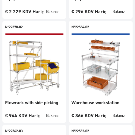
€
2 229
KDV Hariç
€
296
KDV Hariç
Bakınız
Bakınız
N°22578-02
N°22564-02
Flowrack with side picking
Warehouse workstation
€
944
KDV Hariç
€
866
KDV Hariç
Bakınız
Bakınız
N°22562-03
N°22562-02