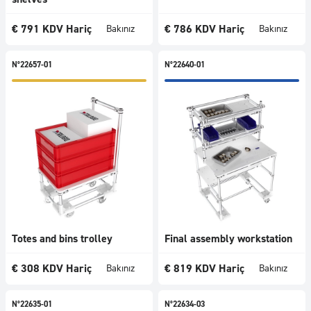
1001
-
€
791
KDV Hariç
€
786
KDV Hariç
Bakınız
Bakınız
1500
€
N°22657-01
N°22640-01
>=
1501
€
Kategoriler
Tümü
Masa
Taşıma
arabaları
Akış
rafları
Totes and bins trolley
Final assembly workstation
İş
istasyonları
€
308
KDV Hariç
€
819
KDV Hariç
Bakınız
Bakınız
Ekranlar
Raflar
N°22635-01
N°22634-03