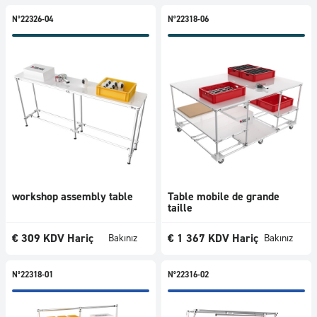
N°22326-04
N°22318-06
workshop assembly table
Table mobile de grande
taille
€
309
KDV Hariç
€
1 367
KDV Hariç
Bakınız
Bakınız
N°22318-01
N°22316-02