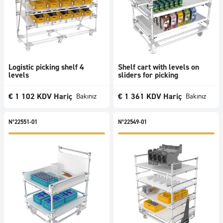
Logistic picking shelf 4
Shelf cart with levels on
levels
sliders for picking
€
1 102
KDV Hariç
€
1 361
KDV Hariç
Bakınız
Bakınız
N°22551-01
N°22549-01