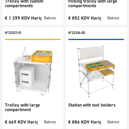
Trolley with custom
Picking trolley with large
compartments
compartments
€
1 259
KDV Hariç
€
852
KDV Hariç
Bakınız
Bakınız
N°22327-01
N°22326-05
Trolley with large
Station with tool holders
compartment
€
669
KDV Hariç
€
886
KDV Hariç
Bakınız
Bakınız