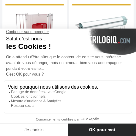
Bespoke rolle trolley
Trolley for olls
€
828
KDV Hariç
€
879
KDV Hariç
Bakınız
Bakınız
N°22263-01
N°22260-01
Bize ulaşın