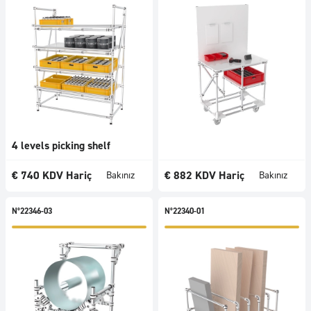
4 levels picking shelf
€
740
KDV Hariç
€
882
KDV Hariç
Bakınız
Bakınız
N°22346-03
N°22340-01