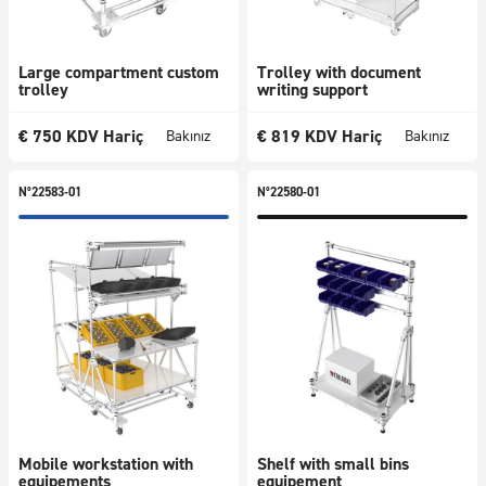
Large compartment custom
Trolley with document
trolley
writing support
€
750
KDV Hariç
€
819
KDV Hariç
Bakınız
Bakınız
N°22583-01
N°22580-01
Mobile workstation with
Shelf with small bins
equipements
equipement