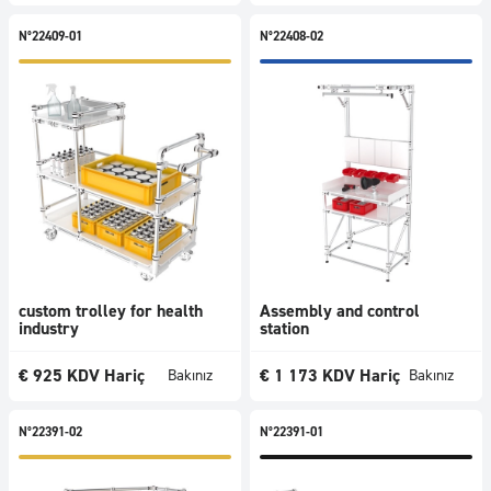
N°22409-01
N°22408-02
custom trolley for health
Assembly and control
industry
station
€
925
KDV Hariç
€
1 173
KDV Hariç
Bakınız
Bakınız
N°22391-02
N°22391-01