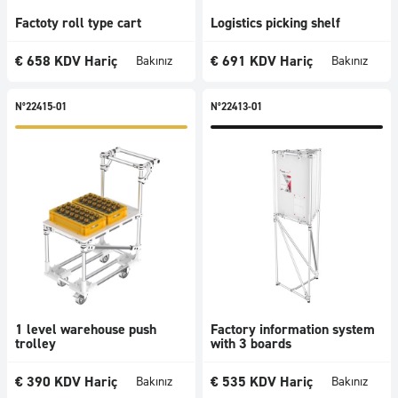
Factoty roll type cart
Logistics picking shelf
€
658
KDV Hariç
€
691
KDV Hariç
Bakınız
Bakınız
N°22415-01
N°22413-01
1 level warehouse push
Factory information system
trolley
with 3 boards
€
390
KDV Hariç
€
535
KDV Hariç
Bakınız
Bakınız