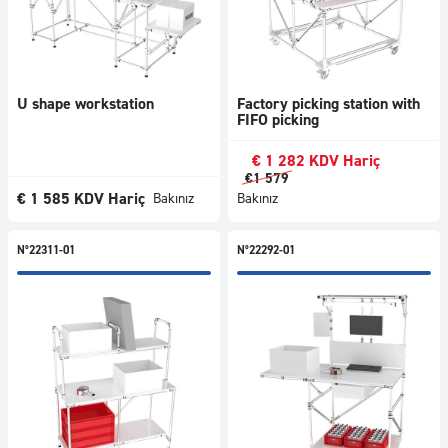
U shape workstation
Factory picking station with
FIFO picking
€
1 282
KDV Hariç
€
1 579
€
1 585
KDV Hariç
Bakınız
Bakınız
N°22311-01
N°22292-01