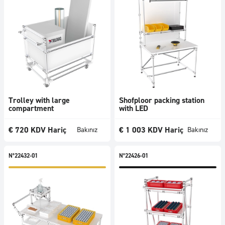
Trolley with large
Shofploor packing station
compartment
with LED
€
720
KDV Hariç
€
1 003
KDV Hariç
Bakınız
Bakınız
N°22432-01
N°22426-01