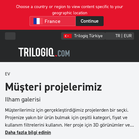
Choose a country or region to view content specific to your
geographic location
Filter
Continue
&
Sort
Trilogiq Türkiye
TR | EUR
Trier
par
EV
Önce
en
Müşteri projelerimiz
düşük
fiyat
Ilham galerisi
Önce
Müşterilerimiz için gerçekleştirdiğimiz projelerden bir seçki.
en
Projenize yakın bir ürün bulmak için çeşitli kategori, fiyat ve
yüksek
kullanım filtrelerini kullanın. Her proje için 3D görünümler ve
fiyat
artırılmış gerçeklik.
Daha fazla bilgi edinin
Reference