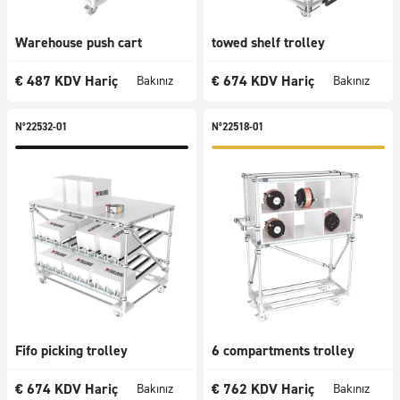
Warehouse push cart
towed shelf trolley
€
487
KDV Hariç
€
674
KDV Hariç
Bakınız
Bakınız
N°22532-01
N°22518-01
Fifo picking trolley
6 compartments trolley
€
674
KDV Hariç
€
762
KDV Hariç
Bakınız
Bakınız