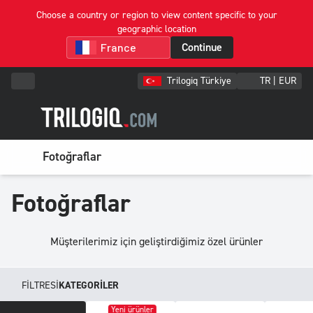
Choose a country or region to view content specific to your
geographic location
Continue
Trilogiq Türkiye
TR | EUR
Fotoğraflar
Fotoğraflar
Müşterilerimiz için geliştirdiğimiz özel ürünler
FILTRESI
KATEGORILER
Yeni ürünler