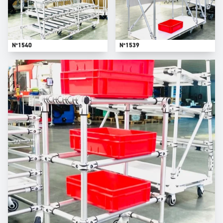
N°1540
N°1539