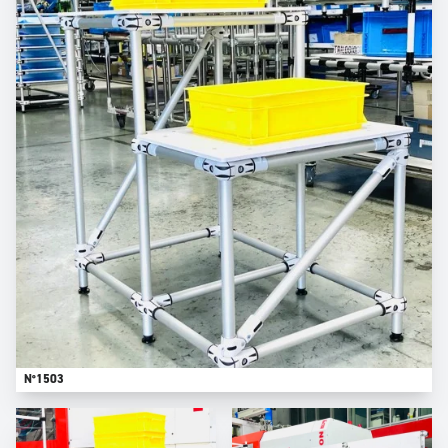
N°1503