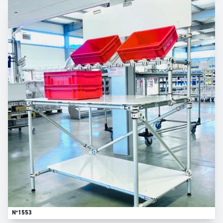
N°1553