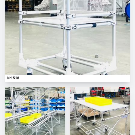
N°1518