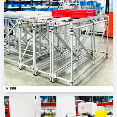
N°1508