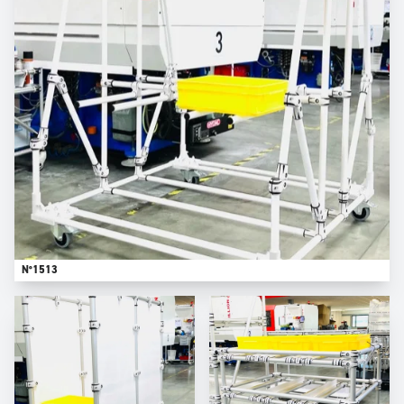
N°1513