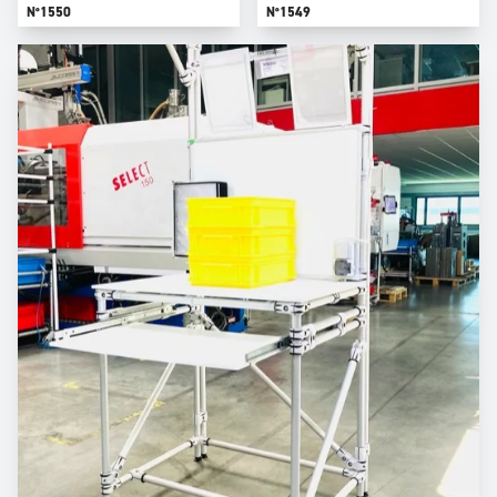
N°1550
N°1549