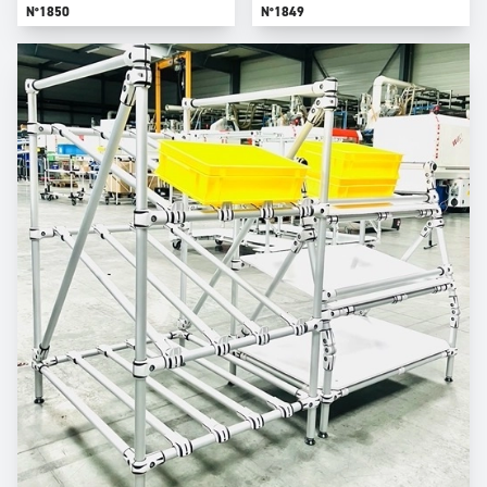
N°1850
N°1849