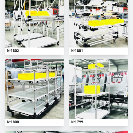
N°1802
N°1801
N°1800
N°1799