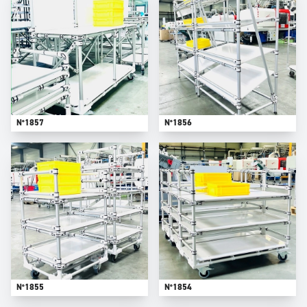
N°1857
N°1856
N°1855
N°1854