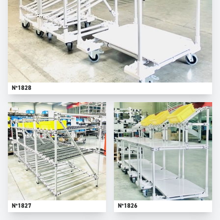
N°1828
N°1827
N°1826