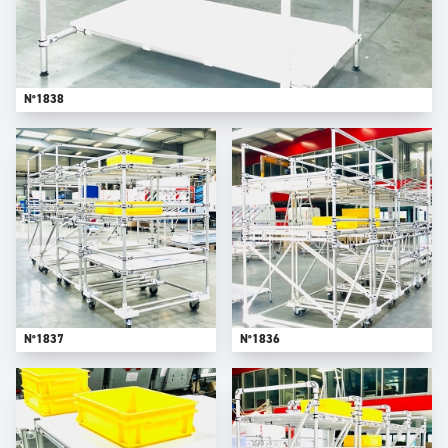
N°1838
N°1837
N°1836