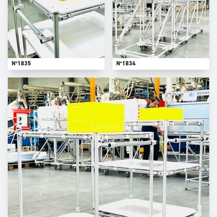
N°1835
N°1834