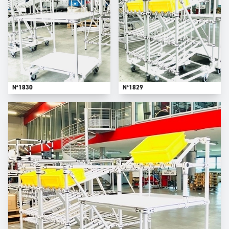
N°1830
N°1829