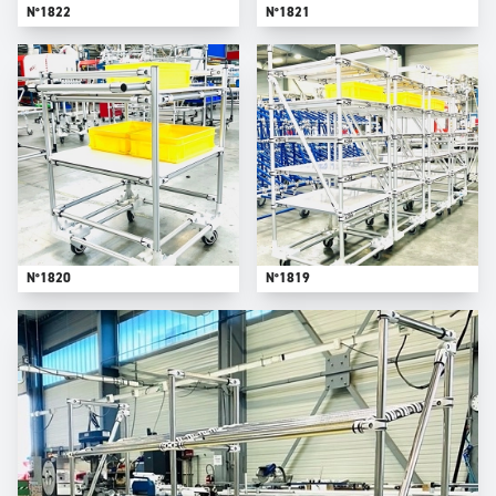
N°1822
N°1821
N°1820
N°1819