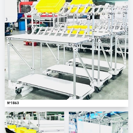
N°1863