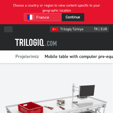
Choose a country or region to view content specific to your
geographic location
Continue
Trilogiq Türkiye
TR | EUR
Projelerimiz
Mobile table with computer pre-eq