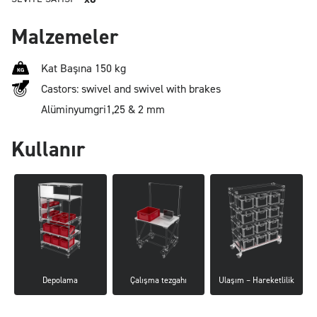
Malzemeler
Kat Başına 150 kg
Castors: swivel and swivel with brakes
Alüminyum
gri
1,25 & 2 mm
Kullanır
Depolama
Çalışma tezgahı
Ulaşım – Hareketlilik