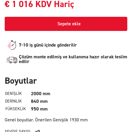
€
1 016
KDV Hariç
Sepete ekle
7-10 iş günü içinde gönderilir
Çözüm monte edilmiş ve kullanıma hazır olarak teslim
edilir
Boyutlar
2000 mm
GENIŞLIK
840 mm
DERINLIK
950 mm
YÜKSEKLIK
Genel boyutlar.
Önerilen Genişlik 1930 mm
x0
SEVIYE SAYISI