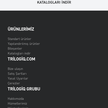
KATALOGLARI INDIR
ÜRÜNLERIMIZ
Standart ürünler
Yapılandırılmış ürünler
Bileşenler
Katalogları indir
TRILOGIQ.COM
Bize ulaşın
Satış Şartları
Yasal Uyarılar
Çerezler
TRILOGIQ GRUBU
Hakkımızda
Hizmetlerimiz