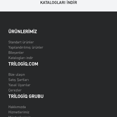
KATALOGLARI INDIR
ÜRÜNLERIMIZ
Standart ürünler
Yapılandırılmış ürünler
Bileşenler
Katalogları indir
TRILOGIQ.COM
Bize ulaşın
Satış Şartları
Yasal Uyarılar
Çerezler
TRILOGIQ GRUBU
Hakkımızda
Hizmetlerimiz