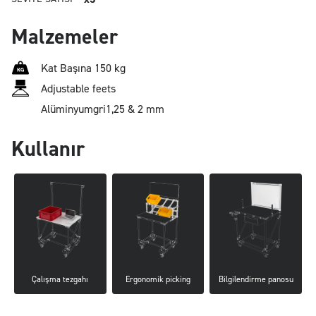
Malzemeler
Kat Başına 150 kg
Adjustable feets
Alüminyum
gri
1,25 & 2 mm
Kullanır
Çalışma tezgahı
Ergonomik picking
Bilgilendirme panosu