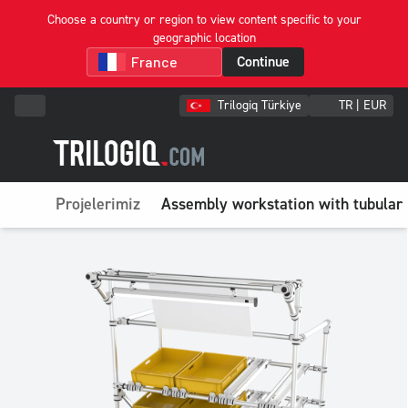
Choose a country or region to view content specific to your
geographic location
Continue
Trilogiq Türkiye
TR | EUR
Projelerimiz
Assembly workstation with tubular p