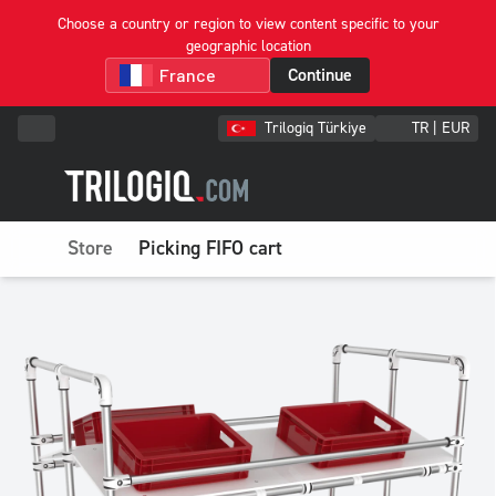
Choose a country or region to view content specific to your
geographic location
Continue
Trilogiq Türkiye
TR | EUR
Store
Picking FIFO cart