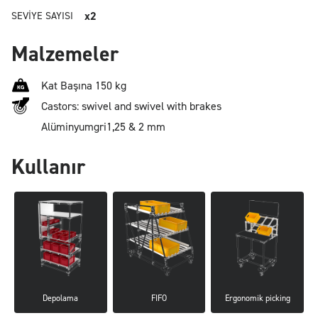
x2
SEVIYE SAYISI
Malzemeler
Kat Başına 150 kg
Castors: swivel and swivel with brakes
Alüminyum
gri
1,25 & 2 mm
Kullanır
Depolama
FIFO
Ergonomik picking