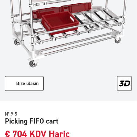
Bize ulaşın
N° 9-5
Picking FIFO cart
€
704
KDV Hariç