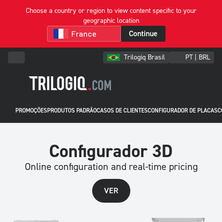
Choose a country or region to view content specific to your
geographic location
Continue
Trilogiq Brasil
PT | BRL
PROMOÇÕES
PRODUTOS PADRÃO
CASOS DE CLIENTES
CONFIGURADOR DE PLACAS
C
Configurador 3D
Online configuration and real-time pricing
VER