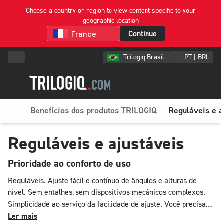
Choose a country or region to view content specific to your
geographic location
Continue
Trilogiq Brasil
PT | BRL
Benefícios dos produtos TRILOGIQ
Reguláveis e 
Reguláveis e ajustáveis
Prioridade ao conforto de uso
Reguláveis. Ajuste fácil e contínuo de ângulos e alturas de
nível. Sem entalhes, sem dispositivos mecânicos complexos.
Simplicidade ao serviço da facilidade de ajuste. Você precisa
ajustar a altura dos níveis? Nosso sistema permite que sejam
Ler mais