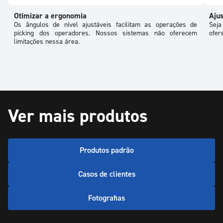
Otimizar a ergonomia
Ajus
Os ângulos de nível ajustáveis facilitam as operações de
Seja
picking dos operadores. Nossos sistemas não oferecem
ofer
limitações nessa área.
Ver mais produtos
Produtos padrão
Casos de clientes
Fotografias