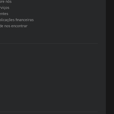
bre nós
rviços
entes
licações financeiras
de nos encontrar