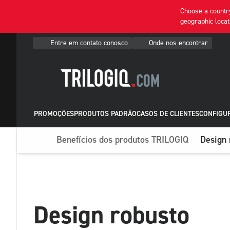
Choose a country
geographic locat
Entre em contato conosco
Onde nos encontrar
PROMOÇÕES
PRODUTOS PADRÃO
CASOS DE CLIENTES
CONFIGU
Benefícios dos produtos TRILOGIQ
Design 
Design robusto