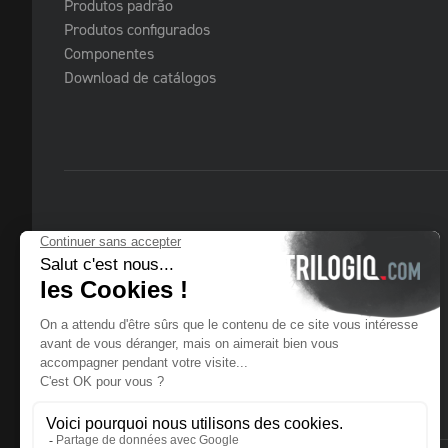
Produtos padrão
Produtos configurados
Componentes
Download de catálogos