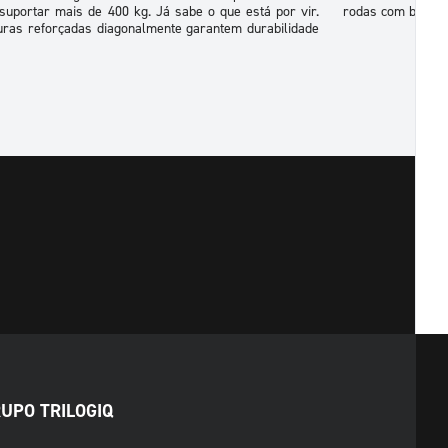
uportar mais de 400 kg. Já sabe o que está por vir.
rodas com benefíc
uras reforçadas diagonalmente garantem durabilidade
UPO TRILOGIQ