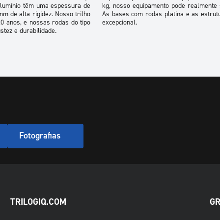
 alumínio têm uma espessura de
kg, nosso equipamento pode realmente s
 de alta rigidez. Nosso trilho
As bases com rodas platina e as estrut
0 anos, e nossas rodas do tipo
excepcional.
tez e durabilidade.
Fotografias
TRILOGIQ.COM
GR