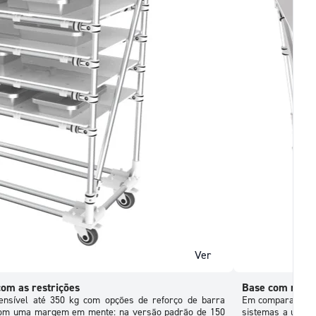
Ver
com as restrições
Base com rodas:
tensível até 350 kg com opções de reforço de barra
Em comparação co
com uma margem em mente: na versão padrão de 150
sistemas a um cu