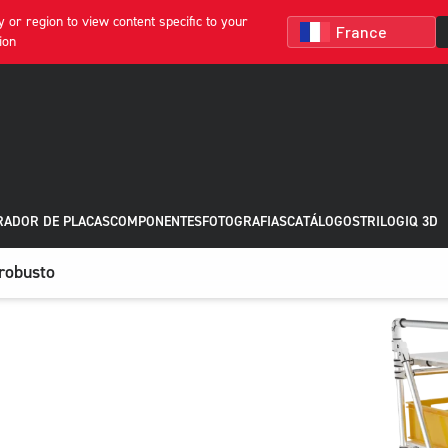
 or region to view content specific to your
ion
RADOR DE PLACAS
COMPONENTES
FOTOGRAFIAS
CATÁLOGOS
TRILOGIQ 3D
robusto