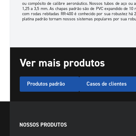
ou compósito de calibre aeronáutico. Nossos tubos de aço ou
1,25 a 3,5 mm. As chapas padrão são de PVC expandido de 10 mm
com rodas rebitadas RR-400 é conhecido por sua robustez há 2
platina padrão tornam nossos sistemas populares por sua robus
Ver mais produtos
Produtos padrão
Casos de clientes
NOSSOS PRODUTOS