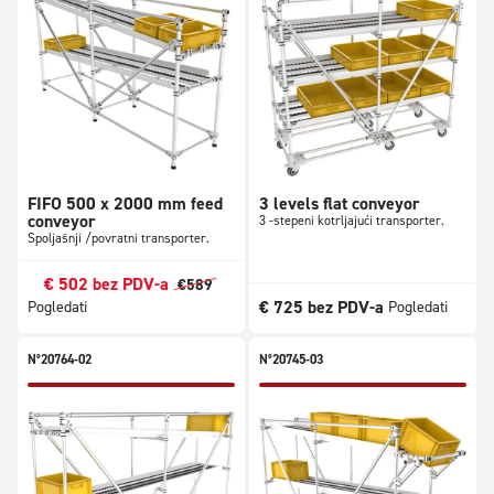
FIFO 500 x 2000 mm feed
3 levels flat conveyor
conveyor
3 -stepeni kotrljajući transporter.
Spoljašnji /povratni transporter.
€
502
bez PDV-a
€
589
€
725
bez PDV-a
Pogledati
Pogledati
N°20764-02
N°20745-03