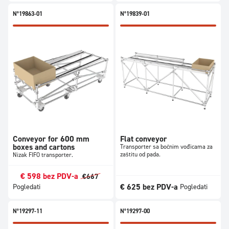
N°19863-01
N°19839-01
Conveyor for 600 mm
Flat conveyor
boxes and cartons
Transporter sa bočnim vođicama za
zaštitu od pada.
Nizak FIFO transporter.
€
598
bez PDV-a
€
667
€
625
bez PDV-a
Pogledati
Pogledati
N°19297-11
N°19297-00