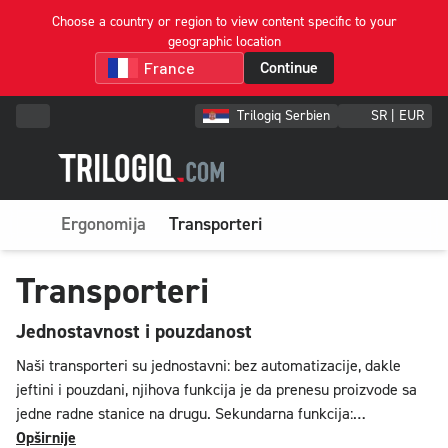
Choose a country or region to view content specific to your
geographic location
Continue
Trilogiq Serbien
SR | EUR
Ergonomija
Transporteri
Transporteri
Jednostavnost i pouzdanost
Naši transporteri su jednostavni: bez automatizacije, dakle
jeftini i pouzdani, njihova funkcija je da prenesu proizvode sa
jedne radne stanice na drugu. Sekundarna funkcija:
privremeno skladište među stanicama. Naši transporteri se
Opširnije