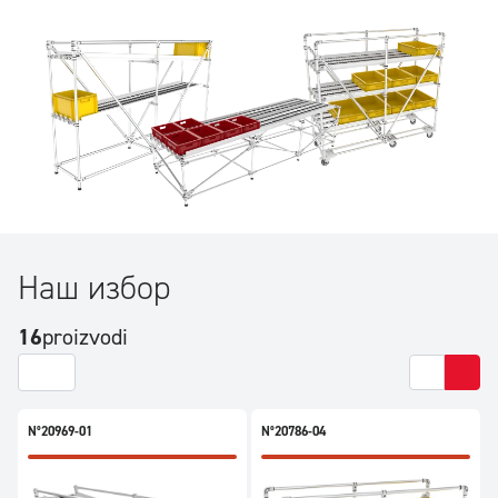
mogu konfigurisati po želji u pogledu dimenzija i broja nivoa.
Mogu se integrisati specifični ergonomski uređaji za branje,
kao i oprema iz našeg asortimana dodatne opreme.
Наш избор
16
proizvodi
N°20969-01
N°20786-04