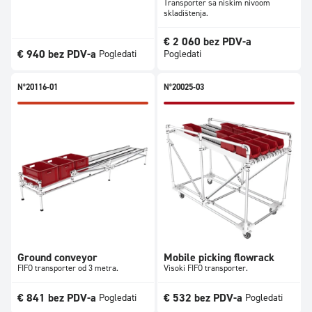
Transporter sa niskim nivoom
skladištenja.
€
2 060
bez PDV-a
€
940
bez PDV-a
Pogledati
Pogledati
N°20116-01
N°20025-03
Ground conveyor
Mobile picking flowrack
FIFO transporter od 3 metra.
Visoki FIFO transporter.
€
841
bez PDV-a
€
532
bez PDV-a
Pogledati
Pogledati