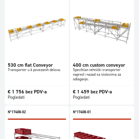
530 cm flat Conveyor
400 cm custom conveyor
Transporter u 6 povezanih delova.
Specifičan tehnički transporter
napred i nazad sa stolovima za
odlaganje.
€
1 756
bez PDV-a
€
1 459
bez PDV-a
Pogledati
Pogledati
N°17408-02
N°17408-01