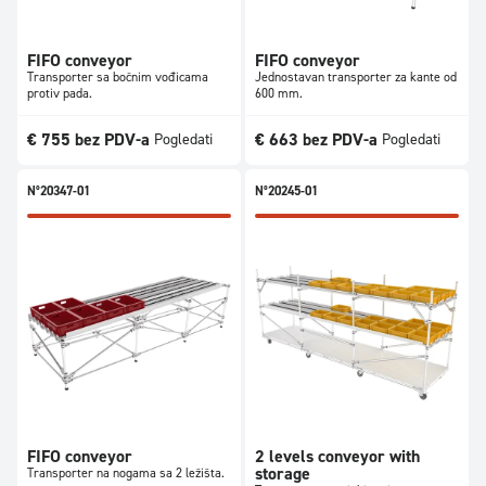
FIFO conveyor
FIFO conveyor
Transporter sa bočnim vođicama
Jednostavan transporter za kante od
protiv pada.
600 mm.
€
755
bez PDV-a
€
663
bez PDV-a
Pogledati
Pogledati
N°20347-01
N°20245-01
FIFO conveyor
2 levels conveyor with
storage
Transporter na nogama sa 2 ležišta.