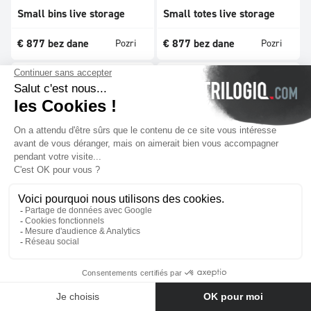
Small bins live storage
Small totes live storage
€
877
bez dane
€
877
bez dane
Pozri
Pozri
N°96-6
N°96-5
Small containers picking
Small bins picking
€
848
bez dane
€
848
bez dane
Pozri
Pozri
Kontaktujte nás
N°96-4
N°96-3