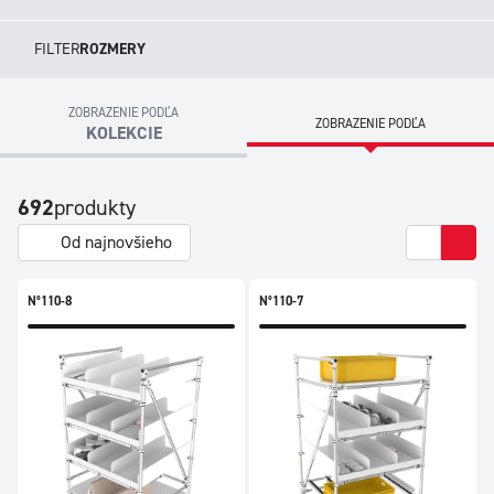
FILTER
ROZMERY
ZOBRAZENIE PODĽA
ZOBRAZENIE PODĽA
KOLEKCIE
692
produkty
Od najnovšieho
N°110-8
N°110-7