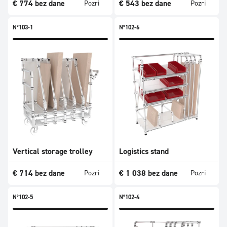
€
774
bez dane
€
543
bez dane
Pozri
Pozri
N°103-1
N°102-6
Vertical storage trolley
Logistics stand
€
714
bez dane
€
1 038
bez dane
Pozri
Pozri
N°102-5
N°102-4