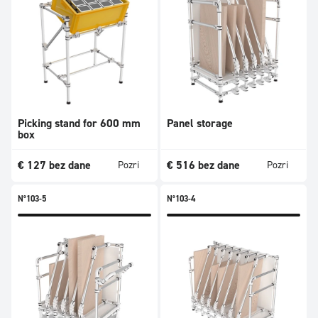
Picking stand for 600 mm
Panel storage
box
€
127
bez dane
€
516
bez dane
Pozri
Pozri
N°103-5
N°103-4