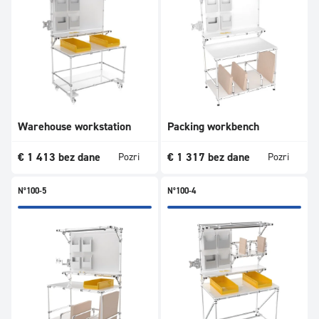
Warehouse workstation
Packing workbench
€
1 413
bez dane
€
1 317
bez dane
Pozri
Pozri
N°100-5
N°100-4