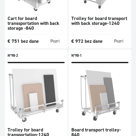
Cart for board
Trolley for board transport
transsportation with back
with back storage-1240
storage -840
€
751
bez dane
€
972
bez dane
Pozri
Pozri
N°98-2
N°98-1
Trolley for board
Board transport trolley-
transportation-1240
840