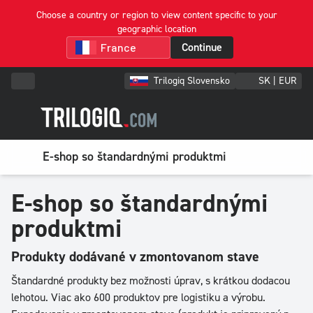
Choose a country or region to view content specific to your
geographic location
Continue
Trilogiq Slovensko
SK | EUR
E-shop so štandardnými produktmi
E-shop so štandardnými
produktmi
Produkty dodávané v zmontovanom stave
Štandardné produkty bez možnosti úprav, s krátkou dodacou
lehotou. Viac ako 600 produktov pre logistiku a výrobu.