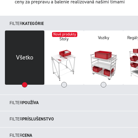
ceny za prepravu a balenie realizovaná našimi tímami
FILTER
KATEGÓRIE
Nové produkty
Vozíky
Regál
Stoly
Všetko
FILTER
POUŽÍVA
FILTER
PRÍSLUŠENSTVO
FILTER
CENA