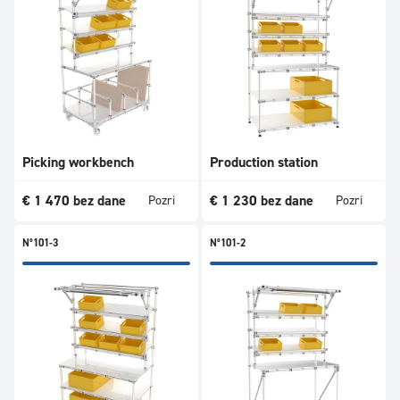
Picking workbench
Production station
€
1 470
bez dane
€
1 230
bez dane
Pozri
Pozri
N°101-3
N°101-2