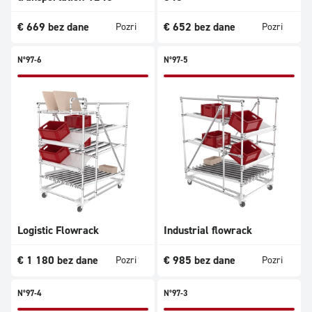
€
669
bez dane
€
652
bez dane
Pozri
Pozri
N°97-6
N°97-5
Logistic Flowrack
Industrial flowrack
€
1 180
bez dane
€
985
bez dane
Pozri
Pozri
N°97-4
N°97-3