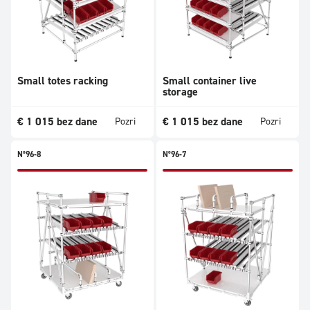
Small totes racking
Small container live
storage
€
1 015
bez dane
€
1 015
bez dane
Pozri
Pozri
N°96-8
N°96-7