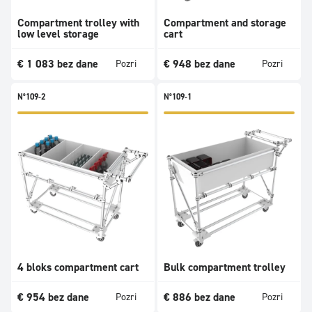
Compartment trolley with
Compartment and storage
low level storage
cart
€
1 083
bez dane
€
948
bez dane
Pozri
Pozri
N°109-2
N°109-1
4 bloks compartment cart
Bulk compartment trolley
€
954
bez dane
€
886
bez dane
Pozri
Pozri