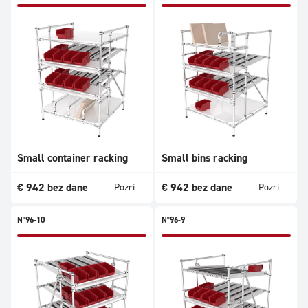
Small container racking
Small bins racking
€
942
bez dane
€
942
bez dane
Pozri
Pozri
N°96-10
N°96-9