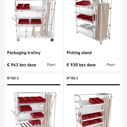
Packaging trolley
Picking stand
€
963
bez dane
€
930
bez dane
Pozri
Pozri
N°102-3
N°102-2