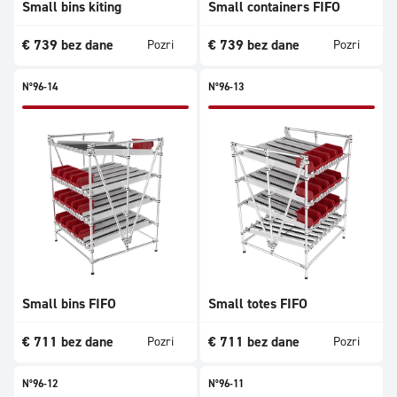
Small bins kiting
Small containers FIFO
€
739
bez dane
€
739
bez dane
Pozri
Pozri
N°96-14
N°96-13
Small bins FIFO
Small totes FIFO
€
711
bez dane
€
711
bez dane
Pozri
Pozri
N°96-12
N°96-11