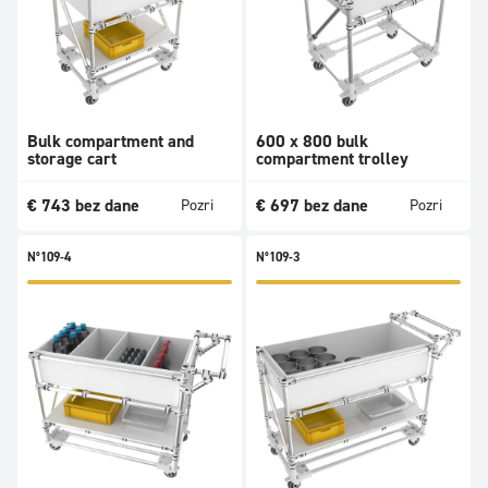
Bulk compartment and
600 x 800 bulk
storage cart
compartment trolley
€
743
bez dane
€
697
bez dane
Pozri
Pozri
N°109-4
N°109-3