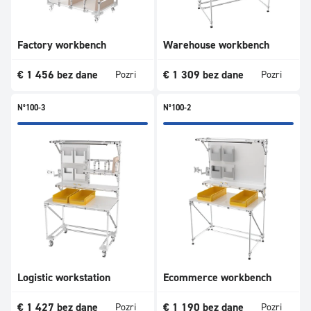
Factory workbench
Warehouse workbench
€
1 456
bez dane
€
1 309
bez dane
Pozri
Pozri
N°100-3
N°100-2
Logistic workstation
Ecommerce workbench
€
1 427
bez dane
€
1 190
bez dane
Pozri
Pozri