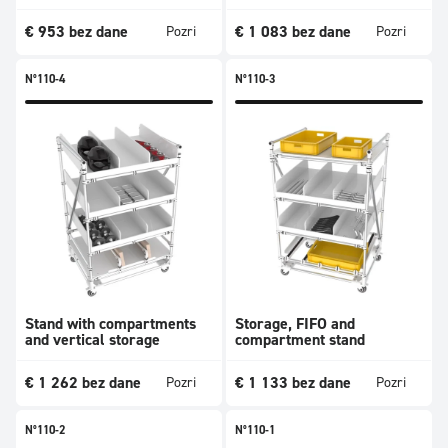
€
953
bez dane
€
1 083
bez dane
Pozri
Pozri
N°110-4
N°110-3
Stand with compartments
Storage, FIFO and
and vertical storage
compartment stand
€
1 262
bez dane
€
1 133
bez dane
Pozri
Pozri
N°110-2
N°110-1