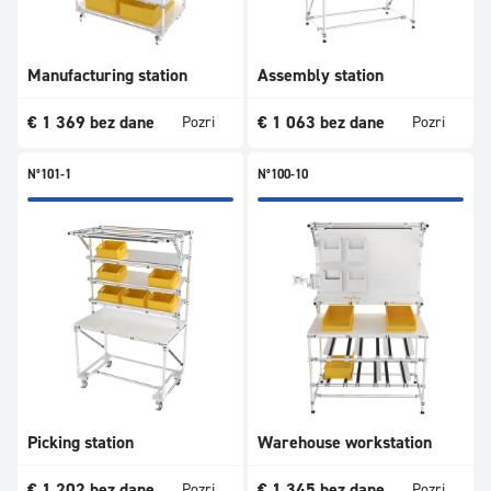
Manufacturing station
Assembly station
€
1 369
bez dane
€
1 063
bez dane
Pozri
Pozri
N°101-1
N°100-10
Picking station
Warehouse workstation
€
1 202
bez dane
€
1 345
bez dane
Pozri
Pozri