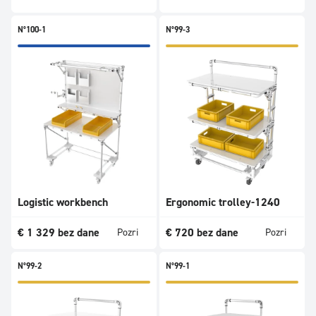
N°100-1
N°99-3
Logistic workbench
Ergonomic trolley-1240
€
1 329
bez dane
€
720
bez dane
Pozri
Pozri
N°99-2
N°99-1