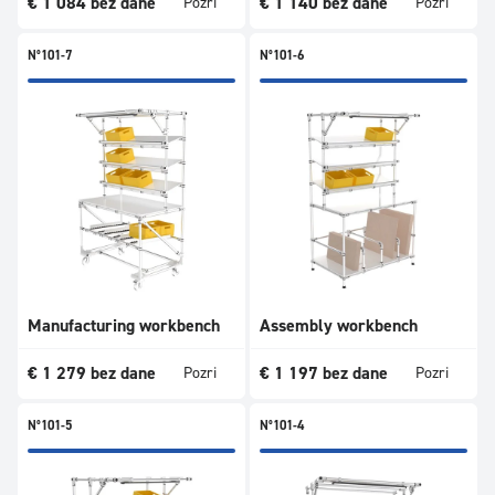
€
1 084
bez dane
€
1 140
bez dane
Pozri
Pozri
N°101-7
N°101-6
Manufacturing workbench
Assembly workbench
€
1 279
bez dane
€
1 197
bez dane
Pozri
Pozri
N°101-5
N°101-4