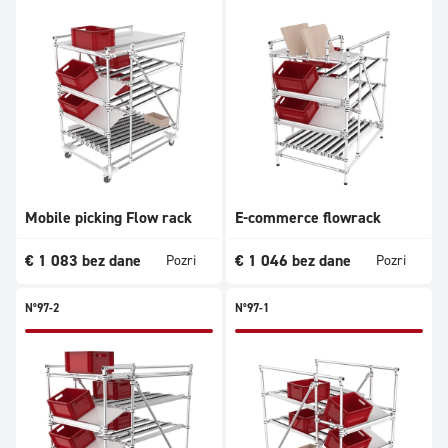
Mobile picking Flow rack
E-commerce flowrack
€
1 083
bez dane
€
1 046
bez dane
Pozri
Pozri
N°97-2
N°97-1