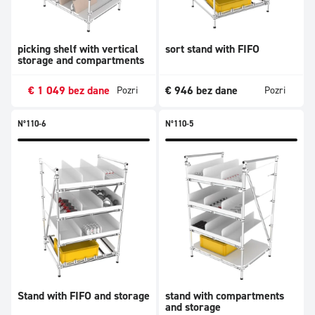
picking shelf with vertical
sort stand with FIFO
storage and compartments
€
1 049
bez dane
€
946
bez dane
Pozri
Pozri
N°110-6
N°110-5
Stand with FIFO and storage
stand with compartments
and storage