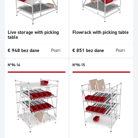
Live storage with picking
Flowrack with picking table
table
€
948
bez dane
€
851
bez dane
Pozri
Pozri
N°96-16
N°96-15