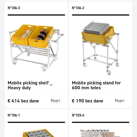
N°106-3
N°106-2
Mobile picking shelf _
Mobile picking stand for
Heavy duty
600 mm totes
€
414
bez dane
€
190
bez dane
Pozri
Pozri
N°106-1
N°103-6