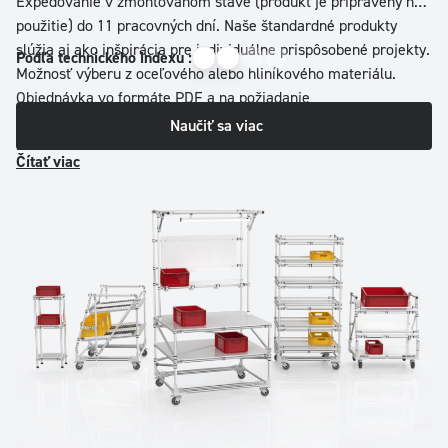
Expedovanie v zmontovanom stave (produkt je pripravený na
použitie) do 11 pracovných dní. Naše štandardné produkty
slúžia aj ako inšpirácia pre individuálne prispôsobené projekty.
Podľa technického indexu :
Možnosť výberu z oceľového alebo hliníkového materiálu.
Objednávka vo formáte PDF a na požiadanie
s optimalizovanou kalkuláciou ceny za prepravu podľa vašej
Naučiť sa viac
polohy.
Čítať viac