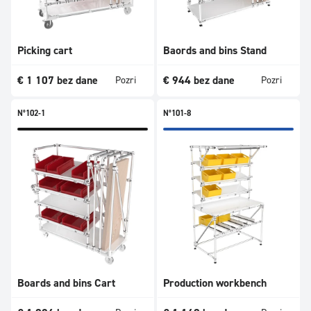
Picking cart
Baords and bins Stand
€
1 107
bez dane
€
944
bez dane
Pozri
Pozri
N°102-1
N°101-8
Boards and bins Cart
Production workbench