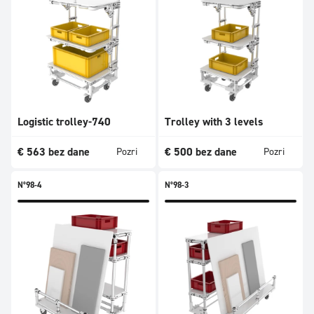
Logistic trolley-740
Trolley with 3 levels
€
563
bez dane
€
500
bez dane
Pozri
Pozri
N°98-4
N°98-3