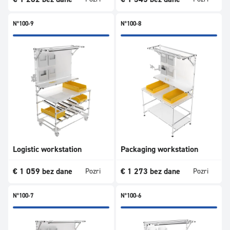
N°100-9
N°100-8
Logistic workstation
Packaging workstation
€
1 059
bez dane
€
1 273
bez dane
Pozri
Pozri
N°100-7
N°100-6