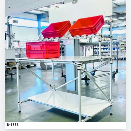
N°1553