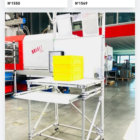
N°1550
N°1549