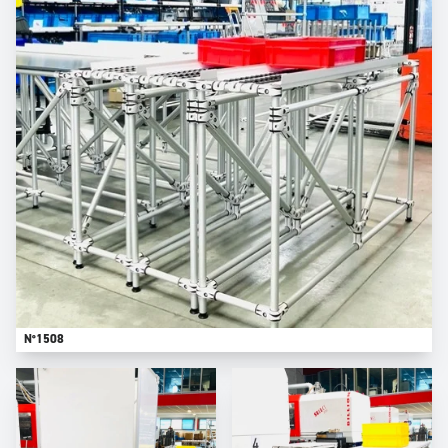
N°1508