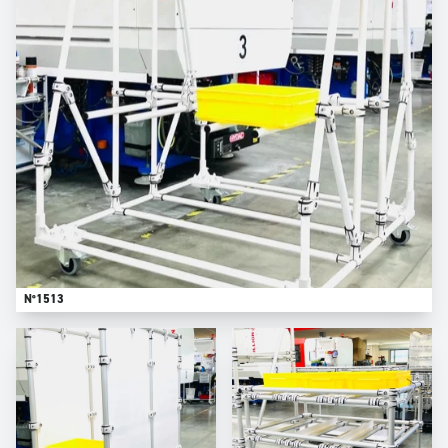
N°1513