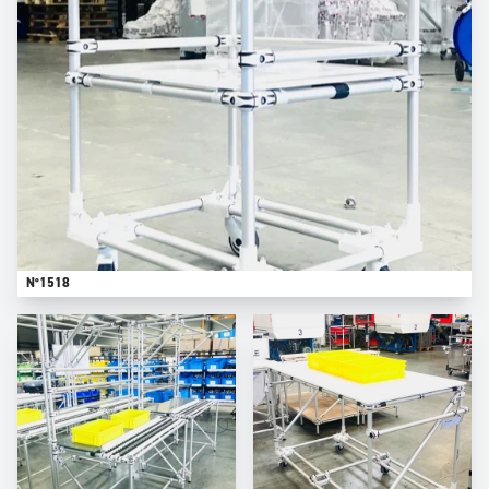
N°1518