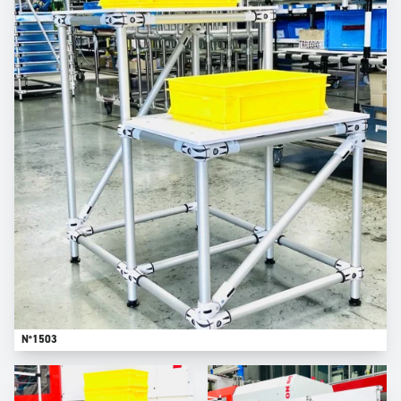
N°1503