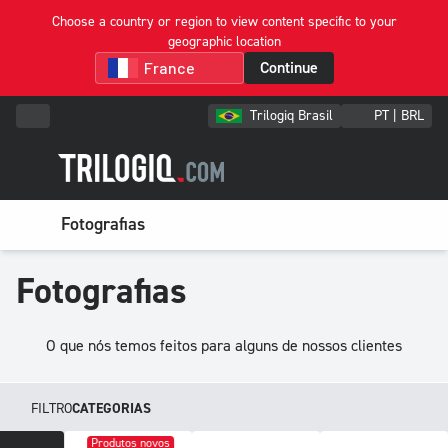
Choose a country or region to view content specific to your
geographic location
Continue
Trilogiq Brasil
PT | BRL
Fotografias
Fotografias
O que nós temos feitos para alguns de nossos clientes
FILTRO
CATEGORIAS
Produtos novos