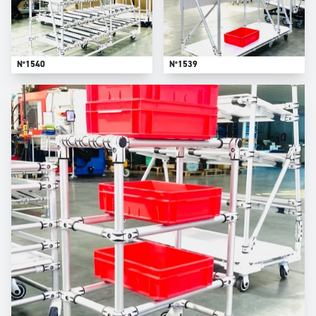
N°1540
N°1539