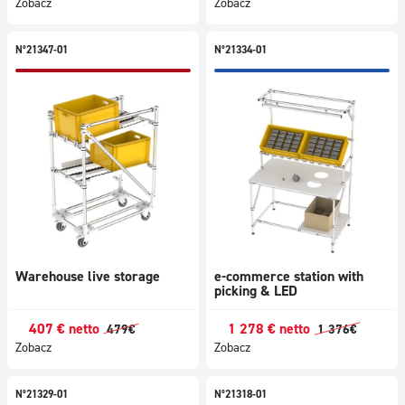
Zobacz
Zobacz
N°21347-01
N°21334-01
Warehouse live storage
e-commerce station with
picking & LED
407
€
netto
1 278
€
netto
479
€
1 376
€
Zobacz
Zobacz
N°21329-01
N°21318-01