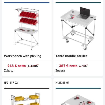
Workbench with picking
Table mobile atelier
943
€
netto
387
€
netto
1 180
€
473
€
Zobacz
Zobacz
N°21317-02
N°21315-04