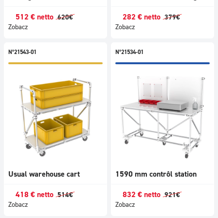
512
€
netto
282
€
netto
620
€
379
€
Zobacz
Zobacz
N°21543-01
N°21534-01
Usual warehouse cart
1590 mm contrôl station
418
€
netto
832
€
netto
514
€
921
€
Zobacz
Zobacz