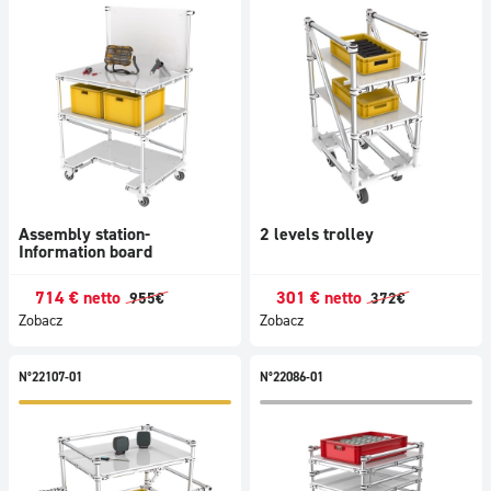
Assembly station-
2 levels trolley
Information board
714
€
netto
301
€
netto
955
€
372
€
Zobacz
Zobacz
N°22107-01
N°22086-01