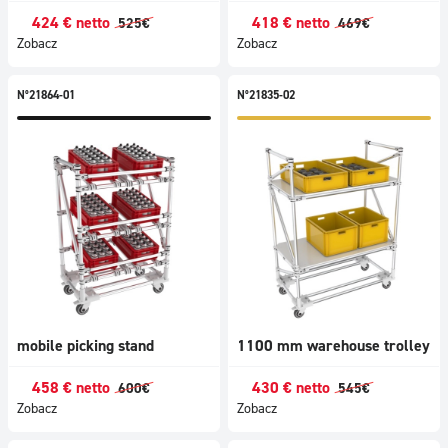
424
€
netto
418
€
netto
525
€
469
€
Zobacz
Zobacz
N°21864-01
N°21835-02
mobile picking stand
1100 mm warehouse trolley
458
€
netto
430
€
netto
600
€
545
€
Zobacz
Zobacz