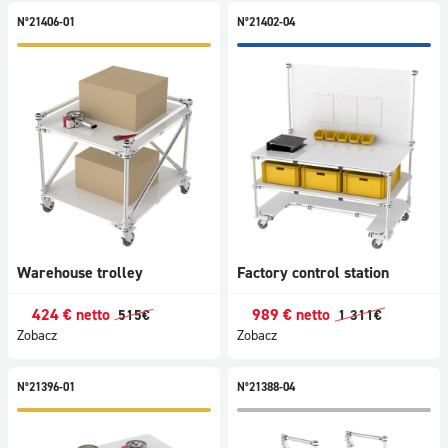
N°21406-01
N°21402-04
Warehouse trolley
Factory control station
424
€
netto
989
€
netto
515
€
1 311
€
Zobacz
Zobacz
N°21396-01
N°21388-04