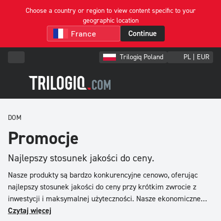
Choose a country or region to view content specific to your
geographic location
Filter
Continue
&
Sort
Trilogiq Poland
PL | EUR
Widok
według
DOM
Kolekcja
Promocje
Produkt
Trier
Najlepszy stosunek jakości do ceny.
par
Nasze produkty są bardzo konkurencyjne cenowo, oferując
Ceny
najlepszy stosunek jakości do ceny przy krótkim zwrocie z
rosnąco
inwestycji i maksymalnej użyteczności. Nasze ekonomiczne
Ceny
rozwiązania są dostarczane w formie zmontowanej dla fabryk,
Czytaj więcej
malejąco