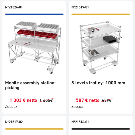
N°21524-01
N°21519-01
Mobile assembly station-
3 levels trolley- 1000 mm
picking
1 303
€
netto
587
€
netto
1 655
€
659
€
Zobacz
Zobacz
N°21517-02
N°21516-01