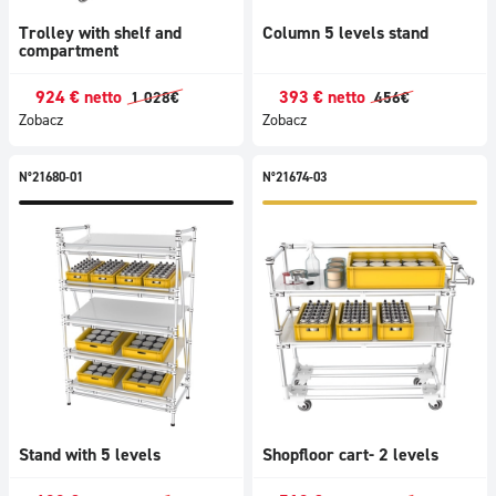
Trolley with shelf and
Column 5 levels stand
compartment
924
€
netto
393
€
netto
1 028
€
456
€
Zobacz
Zobacz
N°21680-01
N°21674-03
Stand with 5 levels
Shopfloor cart- 2 levels