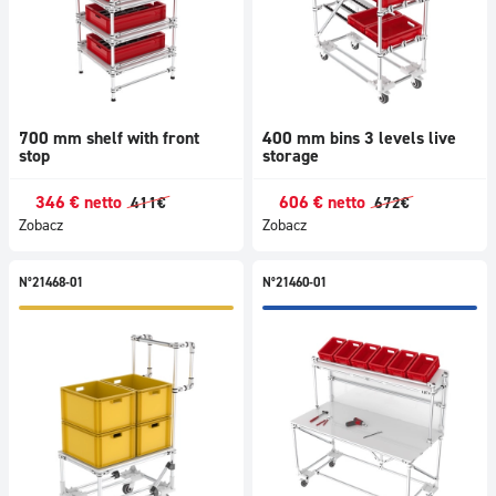
700 mm shelf with front
400 mm bins 3 levels live
stop
storage
346
€
netto
606
€
netto
411
€
672
€
Zobacz
Zobacz
N°21468-01
N°21460-01