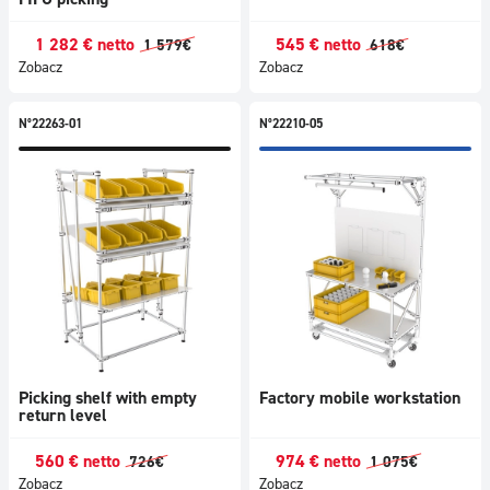
1 282
€
netto
545
€
netto
1 579
€
618
€
Zobacz
Zobacz
N°22263-01
N°22210-05
Picking shelf with empty
Factory mobile workstation
return level
560
€
netto
974
€
netto
726
€
1 075
€
Zobacz
Zobacz