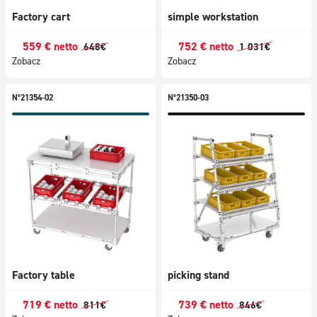
Factory cart
simple workstation
559
€
netto
752
€
netto
648
€
1 031
€
Zobacz
Zobacz
N°21354-02
N°21350-03
Factory table
picking stand
719
€
netto
739
€
netto
811
€
846
€