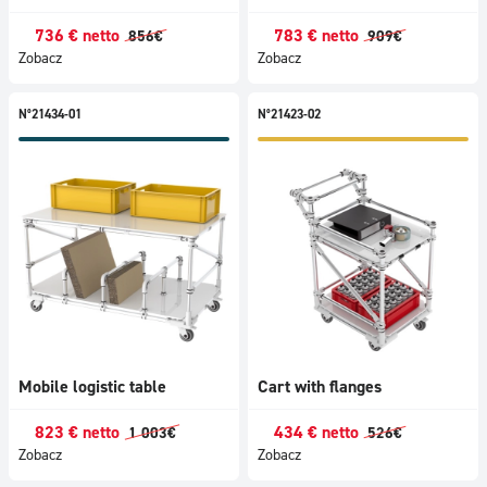
736
€
netto
783
€
netto
856
€
909
€
Zobacz
Zobacz
N°21434-01
N°21423-02
Mobile logistic table
Cart with flanges
823
€
netto
434
€
netto
1 003
€
526
€
Zobacz
Zobacz