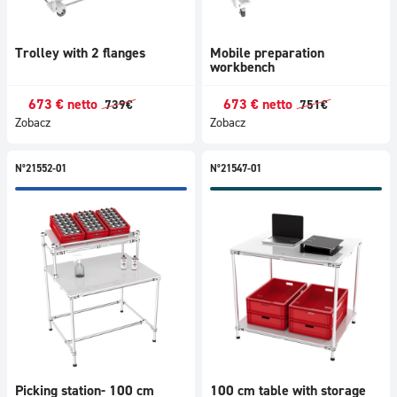
Trolley with 2 flanges
Mobile preparation
workbench
673
€
netto
673
€
netto
739
€
751
€
Zobacz
Zobacz
N°21552-01
N°21547-01
Picking station- 100 cm
100 cm table with storage