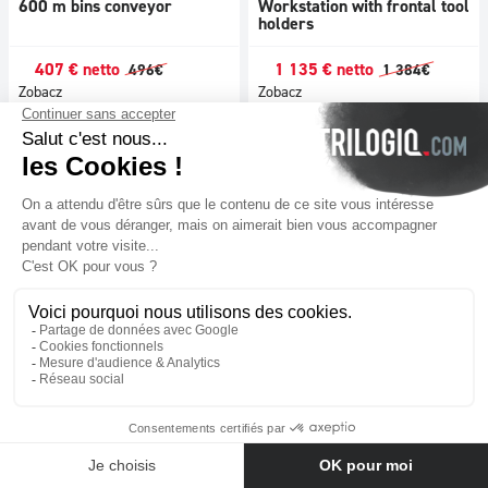
600 m bins conveyor
Workstation with frontal tool
holders
407
€
netto
1 135
€
netto
496
€
1 384
€
Zobacz
Zobacz
N°21269-07
N°21251-03
Warehouse cart
1600 mm table
Skontaktuj się z nami
383
€
netto
398
€
netto
476
€
473
€