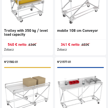
Trolley with 350 kg / level
mobile 108 cm Conveyor
load capacity
540
€
netto
341
€
netto
634
€
402
€
Zobacz
Zobacz
N°21582-01
N°21577-01