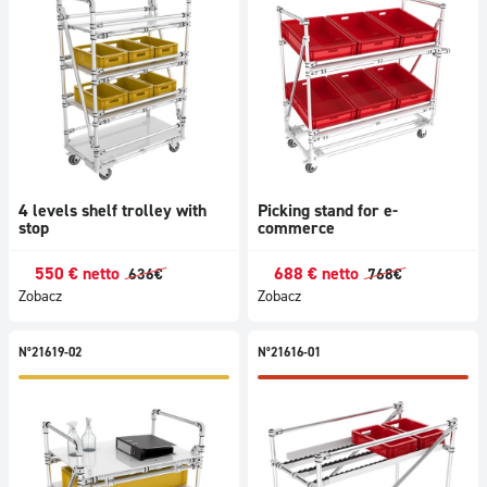
4 levels shelf trolley with
Picking stand for e-
stop
commerce
550
€
netto
688
€
netto
636
€
768
€
Zobacz
Zobacz
N°21619-02
N°21616-01