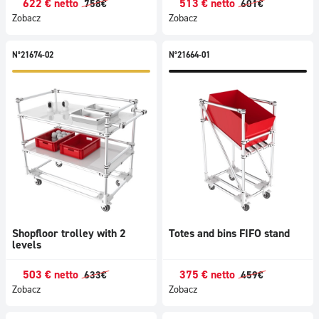
622
€
netto
513
€
netto
758
€
601
€
Zobacz
Zobacz
N°21674-02
N°21664-01
Shopfloor trolley with 2
Totes and bins FIFO stand
levels
503
€
netto
375
€
netto
633
€
459
€
Zobacz
Zobacz