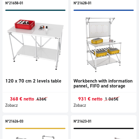
N°21658-01
N°21628-01
120 x 70 cm 2 levels table
Workbench with information
pannel, FIFO and storage
368
€
netto
931
€
netto
436
€
1 065
€
Zobacz
Zobacz
N°21626-03
N°21623-01