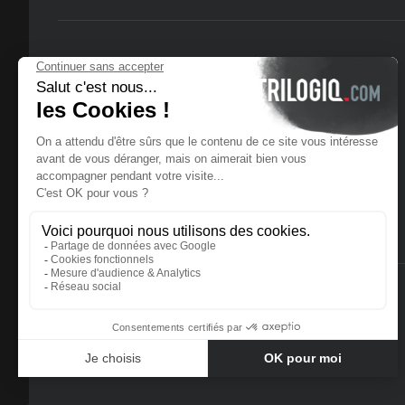
© 2025 Trilogiq SA.
Wszelkie prawa zastrzeżone.