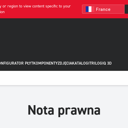
 or region to view content specific to your
ion
NFIGURATOR PŁYT
KOMPONENTY
ZDJĘCIA
KATALOGI
TRILOGIQ 3D
Nota prawna