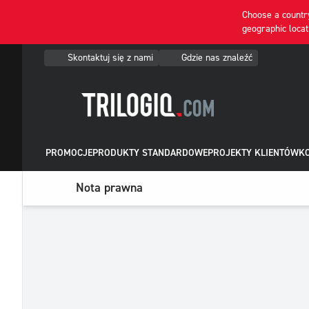
Choose a country
geographic locat
Skontaktuj się z nami
Gdzie nas znaleźć
PROMOCJE
PRODUKTY STANDARDOWE
PROJEKTY KLIENTÓW
KO
Nota prawna