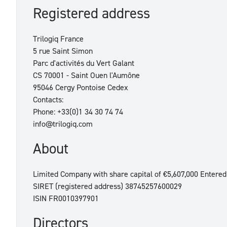
Registered address
Trilogiq France
5 rue Saint Simon
Parc d'activités du Vert Galant
CS 70001 - Saint Ouen l'Aumône
95046 Cergy Pontoise Cedex
Contacts:
Phone: +33(0)1 34 30 74 74
info@trilogiq.com
About
Limited Company with share capital of €5,607,000 Entere
SIRET (registered address) 38745257600029
ISIN FR0010397901
Directors