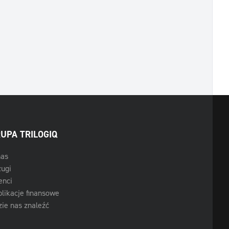
UPA TRILOGIQ
nas
ługi
enci
likacje finansowe
ie nas znaleźć