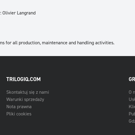
r: Olivier Langrand
ons for all production, maintenance and handling activities.
TRILOGIQ.COM
GR
Skontaktuj się z nami
O 
Warunki sprzedaży
Us
Nota prawna
Kli
Pliki cookies
Pub
Gdz