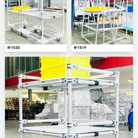
N°1520
N°1519