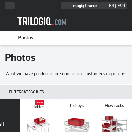
Trilogiq France
EN | EUR
Photos
Photos
What we have produced for some of our customers in pictures
FILTER
CATEGORIES
New
Trolleys
Fl
Tables
All