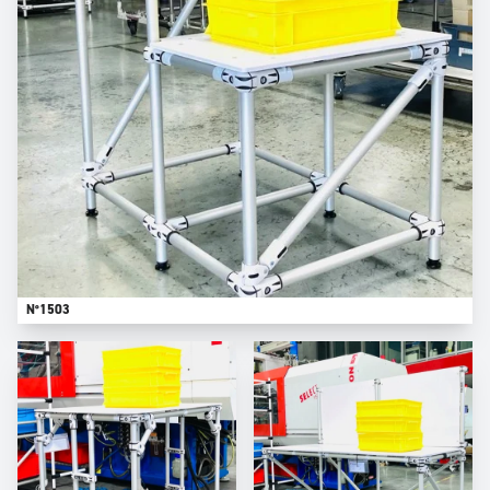
N°1503