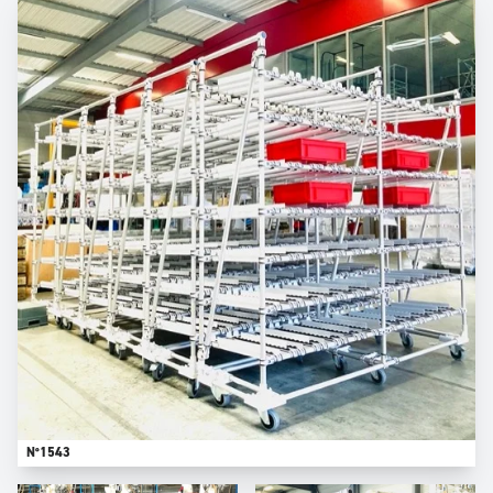
N°1543