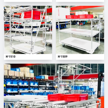
N°1510
N°1509