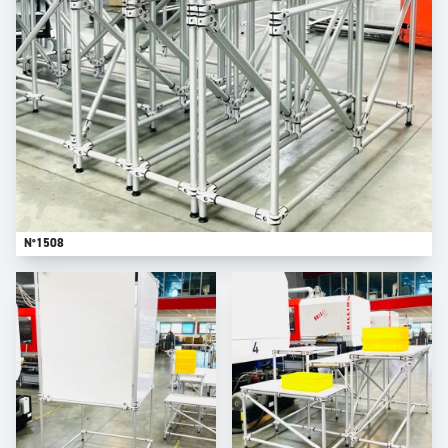
N°1508