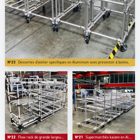
N°23
Dessertes d'atelier specifiques en Aluminium avec presentoir à boites.
N°22
Flow rack de grande largeur avec renfort et chariot de picking en Aluminium.
N°21
Supermarchés kaizen en Aluminum configurés sur notre site Trilogiq.com .