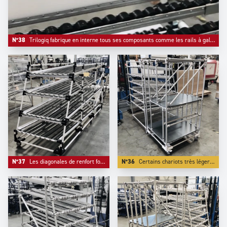
N°38
Trilogiq fabrique en interne tous ses composants comme les rails à galets et les guides de flux.
N°37
Les diagonales de renfort font partie de l'équipement de série des flow racks pour l'industrie automobile.
N°36
Certains chariots très légers peuvent être constituées avec notre gamme de profiliés aluminium et connecteurs compacts .