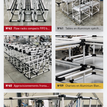
N°62
Flow racks compacts FIFO blancs et noirs en Alumium de finition de haut niveau.
N°61
Tables en Aluminium spécifiques.
N°60
Approvisionnements frontaux FIFO compacts.
N°59
Chariots en Aluminium Blancs de très haute qualité de finition pour un poids allégé qui les rend très maniables.