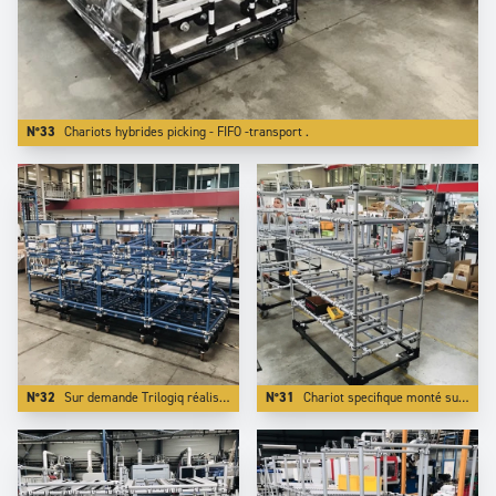
N°33
Chariots hybrides picking - FIFO -transport .
N°32
Sur demande Trilogiq réalise des applications de couleurs personalisées.
N°31
Chariot specifique monté sur embase en acier qui le rend tractable et transportable par chariot élévateur sur longues distances.