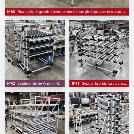
N°43
Flow racks de grande dimension montés sur pied ajustable et niveau retour vides en position haute.
N°42
Solution hybride Vrac - FIFO.
N°41
Solution hybride: La livraison de petites pièces et un fonction flow rack sont intégrés en une seule structure.