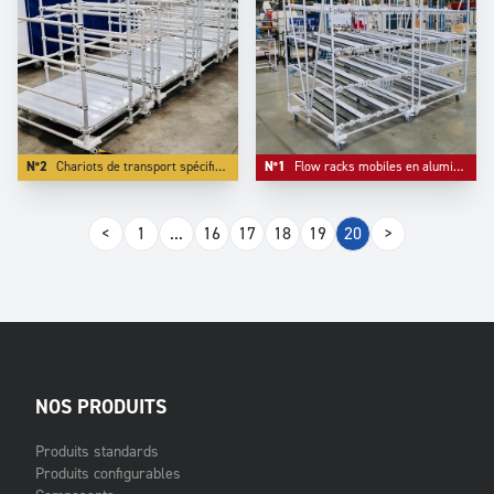
N°2
Chariots de transport spécifiques avec base de stockage niveau bas.
N°1
Flow racks mobiles en aluminium avec séparateurs de lignes.
<
1
...
16
17
18
19
20
>
NOS PRODUITS
Produits standards
Produits configurables