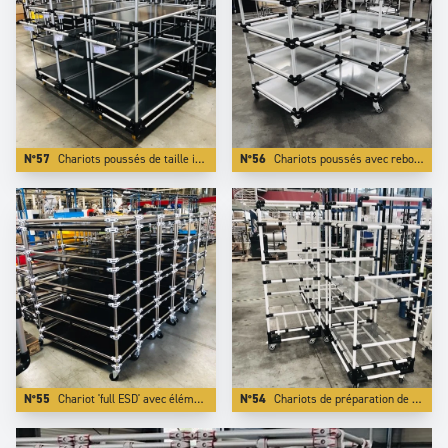
N°57
Chariots poussés de taille intermédiaire. L'utilisation de composants Aluminum composite allège la charge à pousser de plus de 50 % par rapport à un chariot en acier classique.
N°56
Chariots poussés avec rebord en tube structuré autour de tubes aluminium revêtus blancs.
N°55
Chariot 'full ESD' avec éléments 100 % ESD.
N°54
Chariots de préparation de commande à 3 niveaux reglables.