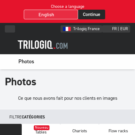
Choose a language
Continue
Trilogiq France
FR | EUR
Photos
Photos
Ce que nous avons fait pour nos clients en images
FILTRE
CATÉGORIES
Nouveau
Chariots
Fl
Tables