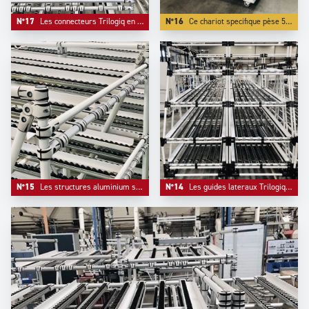
N°17
Les connecteurs Trilogiq en matériaux composites ne marquent pas les tubes et apportent rigidité, légèreté et réglage aisé.
N°16
Ce chariot specifique pèse 50 % de moins que son équivalent en acier. IL bénéficie d'une modularité bien supérieure.
N°15
Les structures aluminium sont de plus en plus appréciés pour leur elegance et leur légèreté.
N°14
Les guides lateraux Trilogiq permettent une descente fluide des emballages le long de la structure.