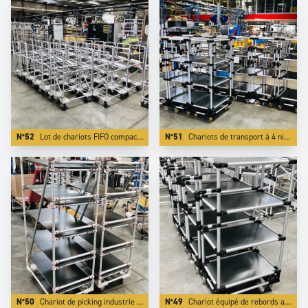
N°52
Lot de chariots FIFO compacts a un seul niveau . L'utilisation de l'Aluminum divise le poids du système par 2.
N°51
Chariots de transport à 4 niveaux.
N°50
Chariot de picking industrie automobile avec couleur rouge specifique.
N°49
Chariot équipé de rebords atnti-chutes: Nous réalisons cela en intégrant la plaque dans une tube specifique de notre gamme.