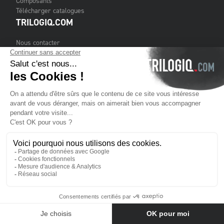
Composants
Télécharger catalogues
TRILOGIQ.COM
Nous contacter
Conditions Générales de Vente
Mentions légales
Cookies
TRILOGIQ GROUP
À propos de nous
Services
Clients
Publications financières
Où nous trouver
Nous contacter
RESTONS
CONNECTÉS