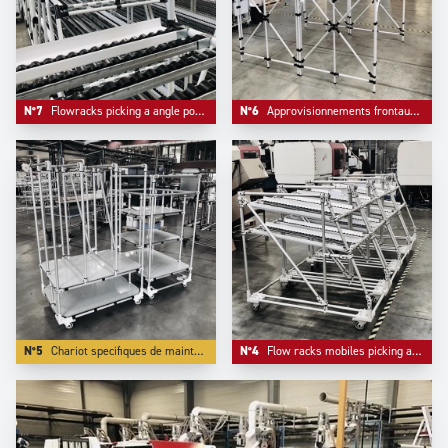
N°7
Flowracks picking a angle pour industrie automobile.
N°6
Approvisionnements frontaux FIFO en position supérieure.
N°5
Chariot specifiques de maintenance aéronautique.
N°4
Flow racks mobiles picking avec angle ergonomiques .