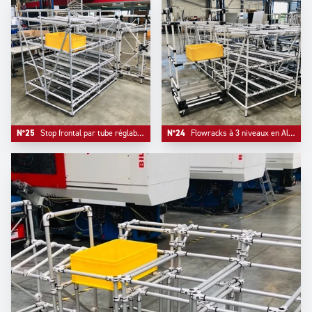
N°25
Stop frontal par tube réglable en hauteur.
N°24
Flowracks à 3 niveaux en Aluminum avec chariot de kitting réglable.