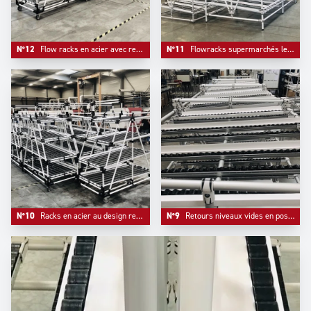
N°12
Flow racks en acier avec retour en position basse, panneau d'information et montage sur roulettes platines.
N°11
Flowracks supermarchés lean manufacturing en Aluminium blanc monté sur pieds réglables .
N°10
Racks en acier au design renforcé: les choix de matériaux ideal quand la mobilité n'est pas la priorité.
N°9
Retours niveaux vides en position supérieure sur flowracks, le choix usuel de l'industrie automobile.