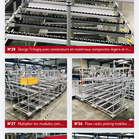
N°28
Design Trilogiq avec connecteurs en matériaux composites légers et rigides.
N°27
Multiplier les modules compacts est plus productif qu'un très large module non ajustable.
N°26
Flow racks picking mobiles de grande dimension. L'aluminium s'impose pour un allègement rendant les systèmes réellement mobiles.