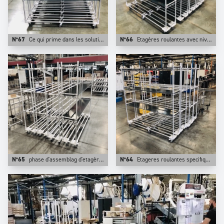
N°67
Ce qui prime dans les solutions mobiles est la légèreté de la solution, l'aluminium est le matériaux idéal pour atteindre cet objectif.
N°66
Etagères roulantes avec niveaux ajustables en hauteur.
N°65
phase d'assemblag d'etagères roulantes avec plateaux noirs.
N°64
Etageres roulantes specifiques configurées sur Trilogiq.com.