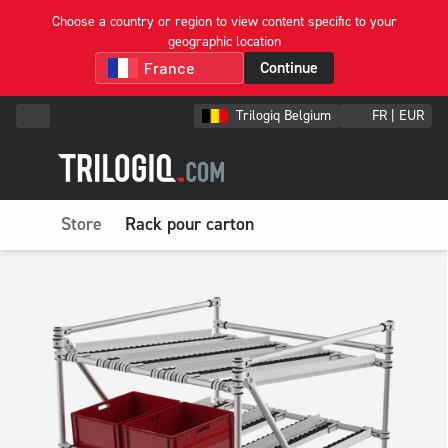
Choose a country or region to view content specific to your
geographic location
Continue
Trilogiq Belgium
FR | EUR
Store
Rack pour carton