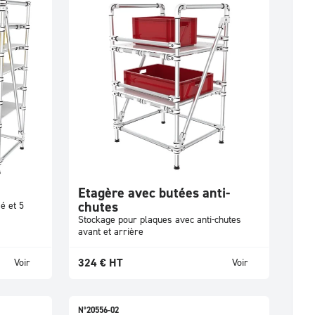
Etagère avec butées anti-
chutes
é et 5
Stockage pour plaques avec anti-chutes
avant et arrière
324
€
HT
Voir
Voir
N°20556-02