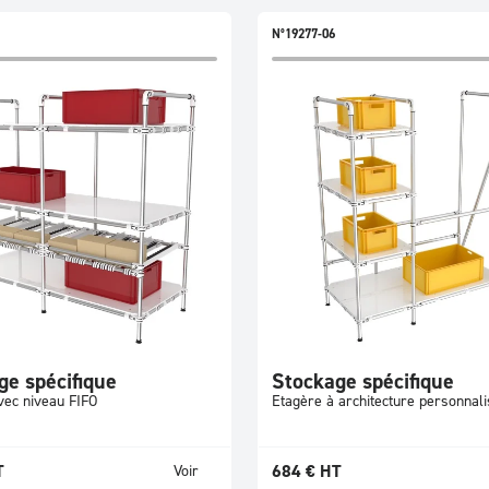
N°19277-06
ge spécifique
Stockage spécifique
vec niveau FIFO
Etagère à architecture personnal
T
684
€
HT
Voir