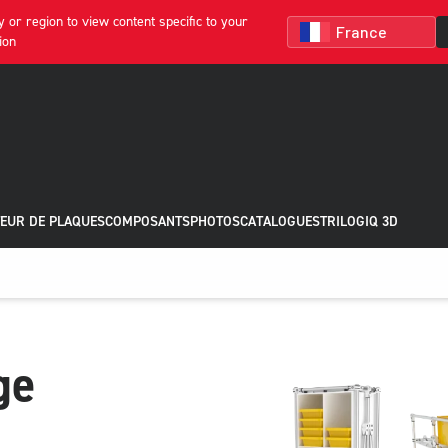
 or region to view content specific to your
ion
EUR DE PLAQUES
COMPOSANTS
PHOTOS
CATALOGUES
TRILOGIQ 3D
ge