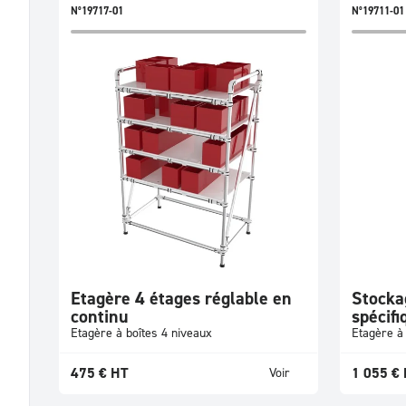
N°19717-01
N°19711-01
Etagère 4 étages réglable en
Stocka
continu
spécifi
Etagère à boîtes 4 niveaux
Etagère à 
475
€
HT
1 055
€
Voir