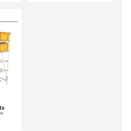
ts
es