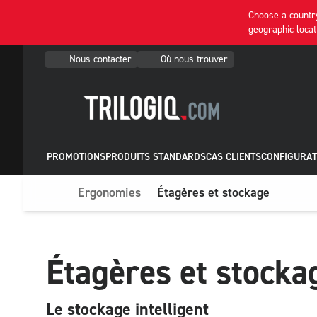
Choose a country
geographic locat
Nous contacter
Où nous trouver
PROMOTIONS
PRODUITS STANDARDS
CAS CLIENTS
CONFIGURAT
Ergonomies
Étagères et stockage
Étagères et stocka
Le stockage intelligent