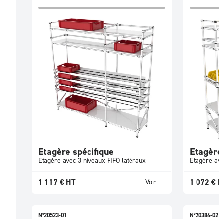
Etagère spécifique
Etagèr
Etagère avec 3 niveaux FIFO latéraux
Etagère av
1 117
€
HT
1 072
€
Voir
N°20523-01
N°20384-02