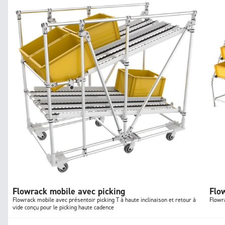
Flowrack mobile avec picking
Flo
Flowrack mobile avec présentoir picking T à haute inclinaison et retour à
Flowra
vide conçu pour le picking haute cadence