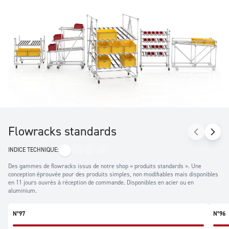
variables et des dispositions de niveaux retour à vide. Leurs
homologues configurables peuvent être modifiés en
dimensions, nombre de niveaux et équipements. Les gammes
de racks dynamiques modifiables en projets simples sont issus
de nos produits standards et modifiés fonctionnellement par
nos équipes selon vos besoins. Enfin, les flow-racks techniques
personnalisables sont des produits multifonctions adaptés à
des usages particuliers parfois équipés d’accessoires. En acier
ou en aluminium, nos produits sont fabriqués selon de hauts
standards de qualité et de durabilité.
Flowracks standards
INDICE TECHNIQUE:
Des gammes de flowracks issus de notre shop « produits standards ». Une
conception éprouvée pour des produits simples, non modifiables mais disponibles
en 11 jours ouvrés à réception de commande. Disponibles en acier ou en
aluminium.
N°97
N°96