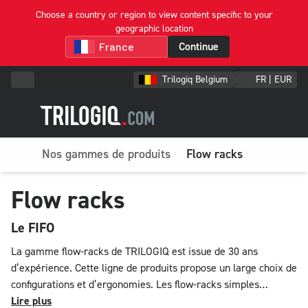
Choose a country or region to view content specific to your
geographic location
Continue
Trilogiq Belgium
FR | EUR
Nos gammes de produits
Flow racks
Flow racks
Le FIFO
La gamme flow-racks de TRILOGIQ est issue de 30 ans
d’expérience. Cette ligne de produits propose un large choix de
configurations et d’ergonomies. Les flow-racks simples
intègrent des fonctions élémentaires, des solutions de picking
Lire plus