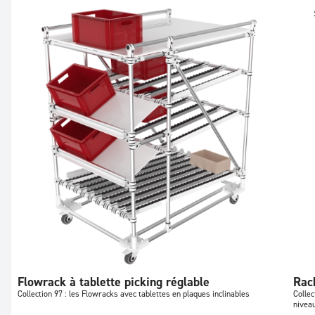
Flowrack à tablette picking réglable
Rac
Collection 97 : les Flowracks avec tablettes en plaques inclinables
Collec
nivea