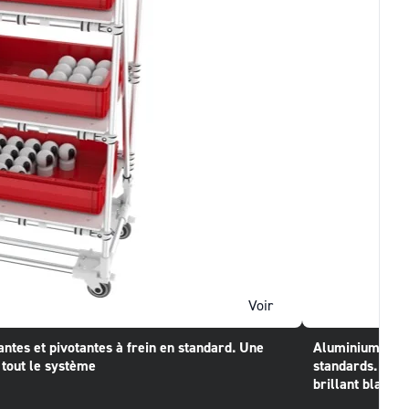
Voir
antes et pivotantes à frein en standard. Une
Aluminium anodi
e tout le système
standards. Disp
brillant blanc 