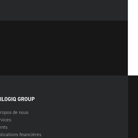
ILOGIQ GROUP
ropos de nous
rvices
ents
lications financières