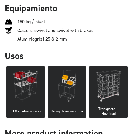
Equipamiento
150 kg / nivel
Castors: swivel and swivel with brakes
Aluminio
gris
1,25 & 2 mm
Usos
Transporte – 
FIFO y retorno vacío
Recogida ergonómica
Movilidad
More product information