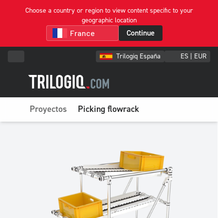
Choose a country or region to view content specific to your
geographic location
Continue
Trilogiq España
ES | EUR
Proyectos
Picking flowrack