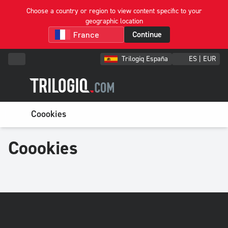
Choose a country or region to view content specific to your
geographic location
Continue
Trilogiq España
ES | EUR
Coookies
Coookies