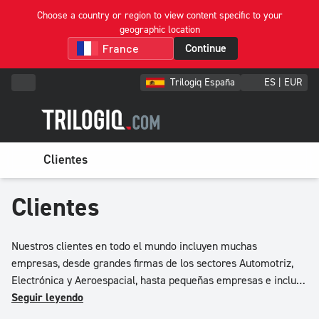
Choose a country or region to view content specific to your
geographic location
Continue
Trilogiq España
ES | EUR
Clientes
Clientes
Nuestros clientes en todo el mundo incluyen muchas
empresas, desde grandes firmas de los sectores Automotriz,
Electrónica y Aeroespacial, hasta pequeñas empresas e incluso
personas que simplemente quieren clasificar, almacenar y
Seguir leyendo
proteger sus artículos.