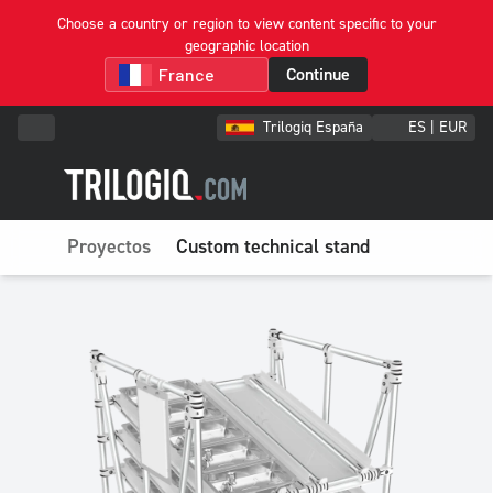
Choose a country or region to view content specific to your
geographic location
Continue
Trilogiq España
ES | EUR
Proyectos
Custom technical stand