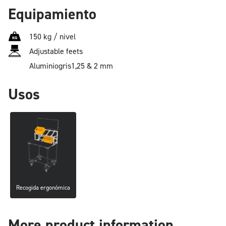
Equipamiento
150 kg / nivel
Adjustable feets
Aluminio
gris
1,25 & 2 mm
Usos
Recogida ergonómica
More product information