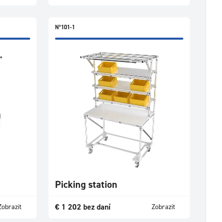
N°101-1
Picking station
€
1 202
bez daní
Zobrazit
Zobrazit