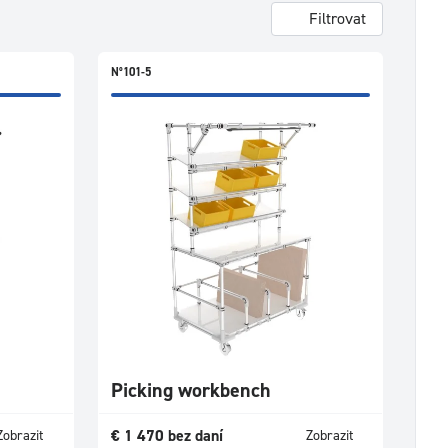
Filtrovat
N°101-5
Picking workbench
€
1 470
bez daní
Zobrazit
Zobrazit