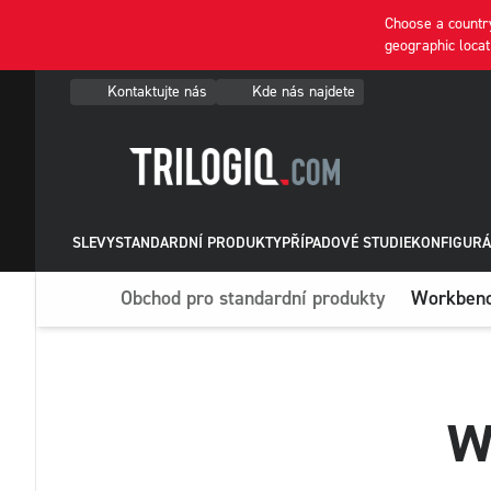
Choose a country
geographic locat
Kontaktujte nás
Kde nás najdete
SLEVY
STANDARDNÍ PRODUKTY
PŘÍPADOVÉ STUDIE
KONFIGURÁ
Obchod pro standardní produkty
Workbench
W