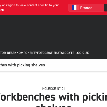
 or region to view content specific to your
ion
TOR DESEK
KOMPONENTY
FOTOGRAFIE
KATALOGY
TRILOGIQ 3D
es with picking shelves
KOLEKCE N°101
orkbenches with picki