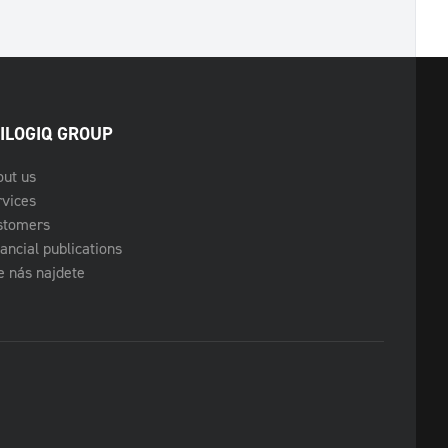
ILOGIQ GROUP
out us
rvices
stomers
ancial publications
 nás najdete