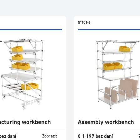
N°101-6
cturing workbench
Assembly workbench
bez daní
€
1 197
bez daní
Zobrazit