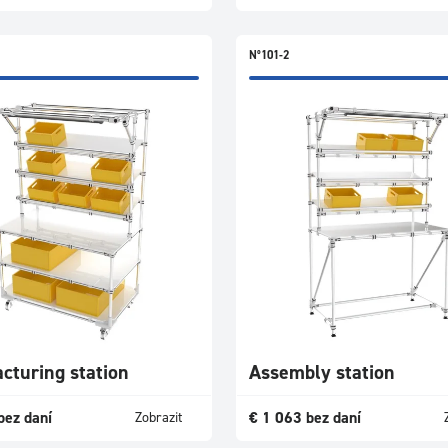
N°101-2
cturing station
Assembly station
bez daní
€
1 063
bez daní
Zobrazit