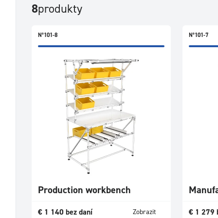
8
produkty
N°101-8
N°101-7
Production workbench
Manufa
€
1 140
bez daní
€
1 279
Zobrazit