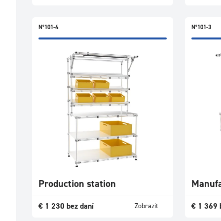
N°101-4
N°101-3
Production station
Manufa
€
1 230
bez daní
€
1 369
Zobrazit