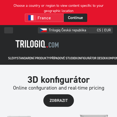
Choose a country or region to view content specific to your
geographic location
Continue
Trilogiq Česká republika
CS | EUR
SLEVY
STANDARDNÍ PRODUKTY
PŘÍPADOVÉ STUDIE
KONFIGURÁTOR DESEK
KOMPO
3D konfigurátor
Online configuration and real-time pricing
ZOBRAZIT