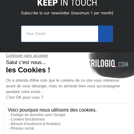
KEEP
IN TOUCH
Subscribe to our newsletter (maximum 1 per month)
© 2025 Trilogiq SA.
All rights reserved.
CS
- Čeština