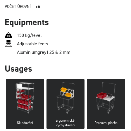
x6
POČET ÚROVNÍ
Equipments
150 kg/level
Adjustable feets
Aluminium
grey
1,25 & 2 mm
Usages
Ergonomické 
Skladování
Pracovní plocha
vychystávání