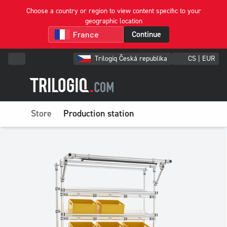
Choose a country or region to view content specific to your
geographic location
Continue
Trilogiq Česká republika
CS | EUR
Store
Production station