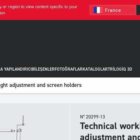
 or region to view content specific to your
ion
A YAPILANDIRICI
BILEŞENLER
FOTOĞRAFLAR
KATALOGLAR
TRILOGIQ 3D
ght adjustment and screen holders
N° 20299-13
Technical work
adjustment and