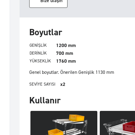
Bize ulaşın
Boyutlar
1200 mm
GENIŞLIK
700 mm
DERINLIK
1760 mm
YÜKSEKLIK
Genel boyutlar.
Önerilen Genişlik 1130 mm
x2
SEVIYE SAYISI
Kullanır