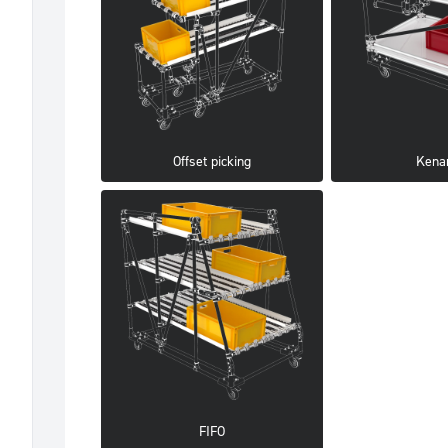
Offset picking
Kena
FIFO