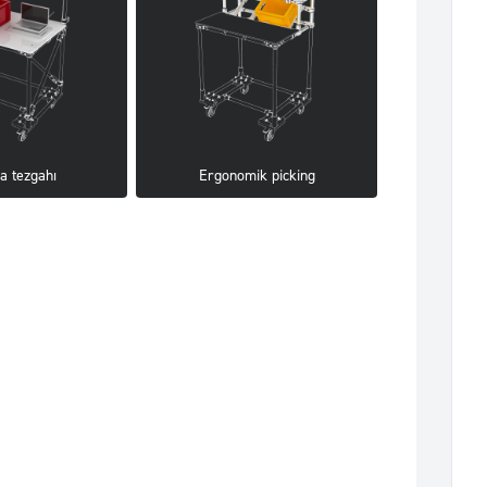
a tezgahı
Ergonomik picking