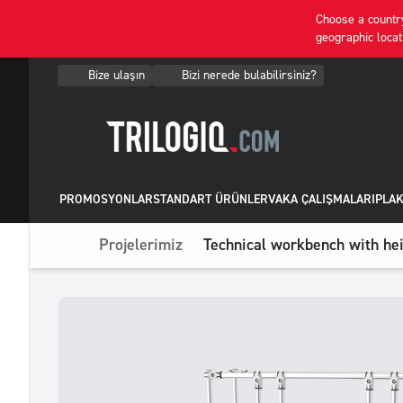
Choose a country
geographic locat
Bize ulaşın
Bizi nerede bulabilirsiniz?
PROMOSYONLAR
STANDART ÜRÜNLER
VAKA ÇALIŞMALARI
PLAK
Projelerimiz
Technical workbench with hei