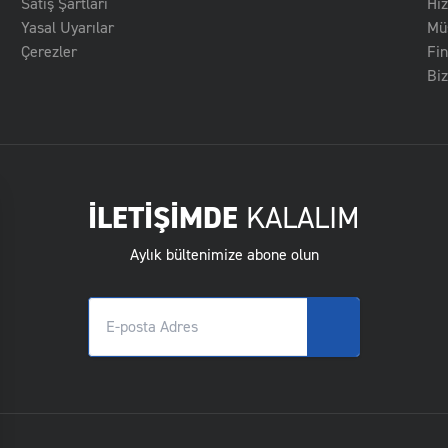
Satış Şartları
Hi
Yasal Uyarılar
Müş
Çerezler
Fin
Biz
İLETİŞİMDE
KALALIM
Aylık bültenimize abone olun