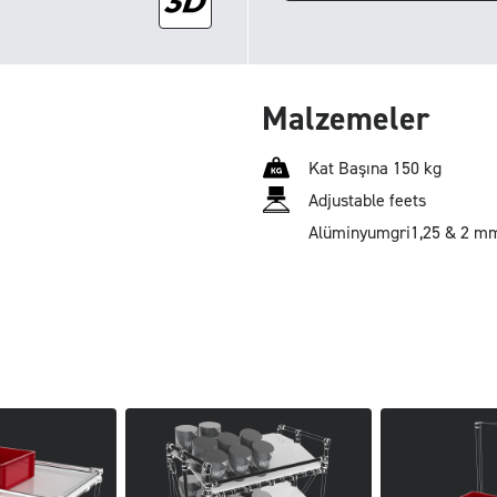
Malzemeler
Kat Başına 150 kg
Adjustable feets
Alüminyum
gri
1,25 & 2 m