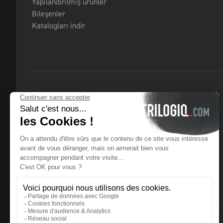
Yapılandırılmış ürünler
Bileşenler
Katalogları indir