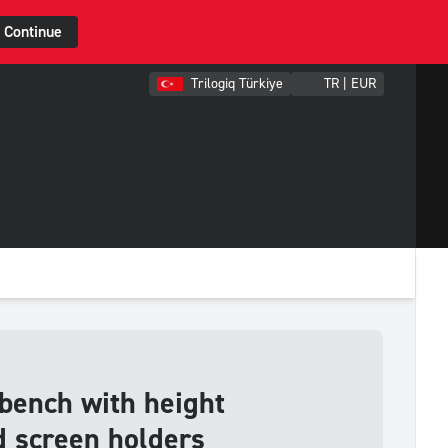
Continue
Trilogiq Türkiye
TR | EUR
bench with height
 screen holders