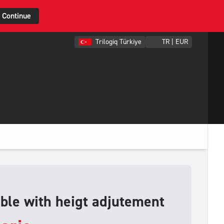
Continue
Trilogiq Türkiye
TR | EUR
le with heigt adjutement