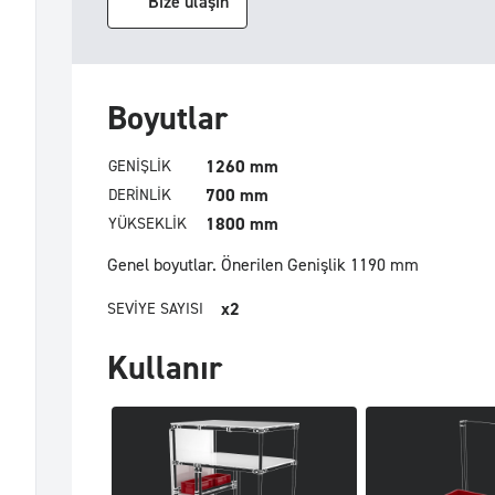
Bize ulaşın
Boyutlar
1260 mm
GENIŞLIK
700 mm
DERINLIK
1800 mm
YÜKSEKLIK
Genel boyutlar.
Önerilen Genişlik 1190 mm
x2
SEVIYE SAYISI
Kullanır