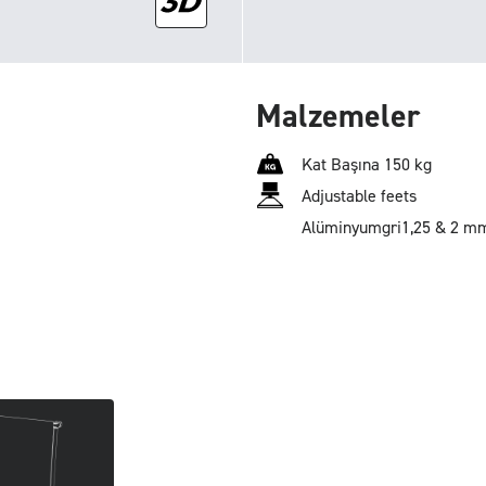
Malzemeler
Kat Başına 150 kg
Adjustable feets
Alüminyum
gri
1,25 & 2 m