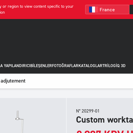
 or region to view content specific to your
ion
A YAPILANDIRICI
BILEŞENLER
FOTOĞRAFLAR
KATALOGLAR
TRILOGIQ 3D
 adjutement
N° 20299-01
Custom worktab