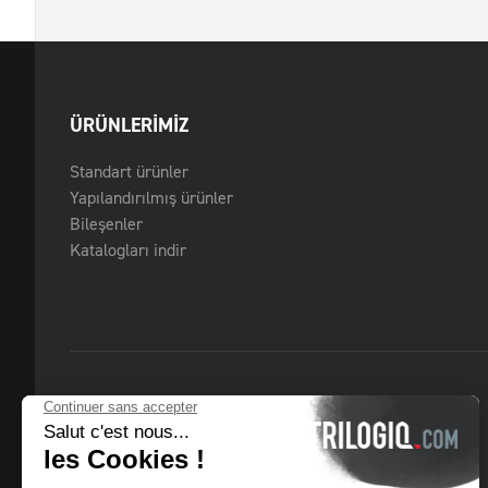
ÜRÜNLERIMIZ
Standart ürünler
Yapılandırılmış ürünler
Bileşenler
Katalogları indir