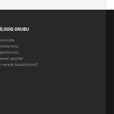
ILOGIQ GRUBU
kkımızda
zmetlerimiz
terilerimiz
ansal yayınlar
i nerede bulabilirsiniz?