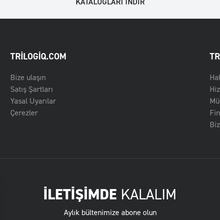
KATALOGLARI INDIR
TRILOGIQ.COM
TR
Bize ulaşın
Ha
Satış Şartları
Hi
Yasal Uyarılar
Müş
Çerezler
Fin
Biz
İLETİŞİMDE
KALALIM
Aylık bültenimize abone olun