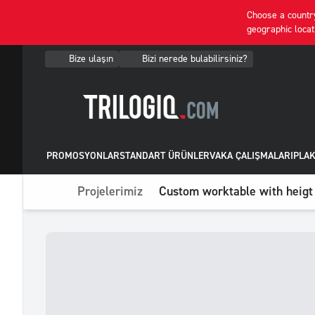
Choose a country
geographic locat
Bize ulaşın
Bizi nerede bulabilirsiniz?
PROMOSYONLAR
STANDART ÜRÜNLER
VAKA ÇALIŞMALARI
PLAK
Projelerimiz
Custom worktable with heigt