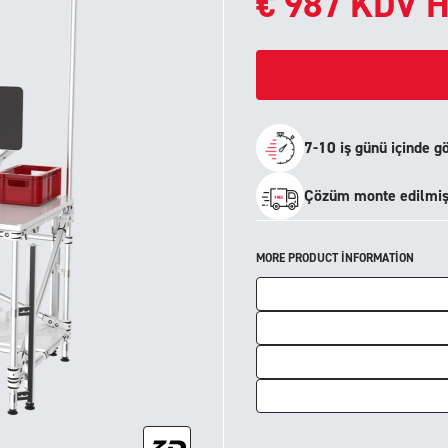
€
987
KDV H
7-10 iş günü içinde g
Çözüm monte edilmiş 
MORE PRODUCT INFORMATION