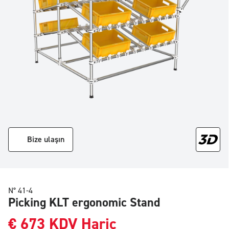
Bize ulaşın
N° 41-4
Picking KLT ergonomic Stand
€
673
KDV Hariç