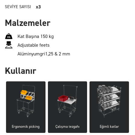
x3
SEVIYE SAYISI
Malzemeler
Kat Başına 150 kg
Adjustable feets
Alüminyum
gri
1,25 & 2 mm
Kullanır
Ergonomik picking
Çalışma tezgahı
Eğimli katlar