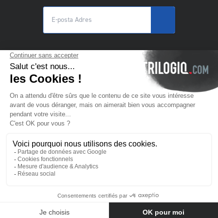
© 2025 Trilogiq SA.
Tüm hakları Saklıdır.
TR
- Türkçe
Bize ulaşın