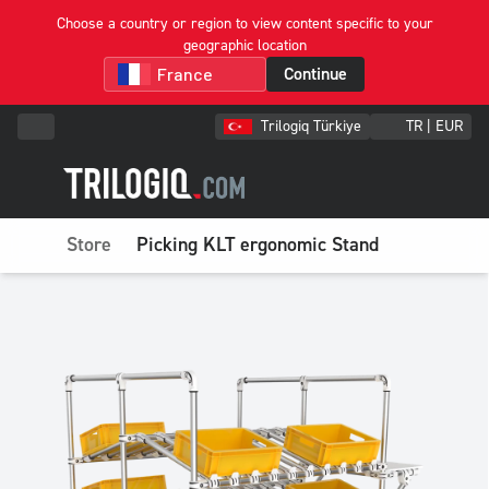
Choose a country or region to view content specific to your
geographic location
Continue
Trilogiq Türkiye
TR | EUR
Store
Picking KLT ergonomic Stand