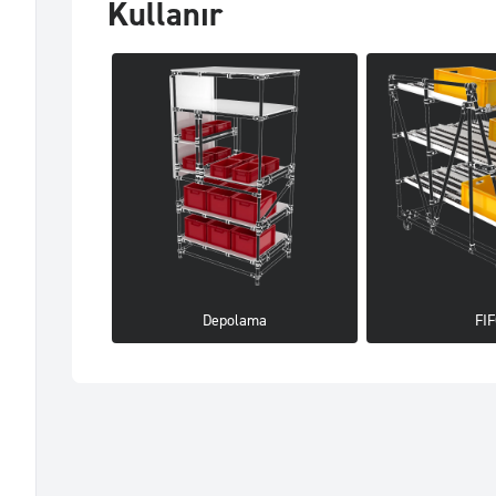
Kullanır
Depolama
FI