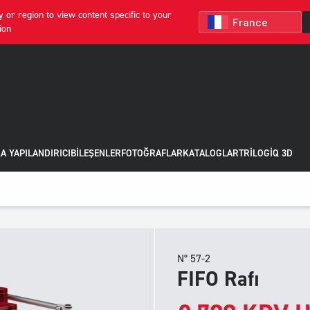
 or region to view content specific to your
ion
A YAPILANDIRICI
BILEŞENLER
FOTOĞRAFLAR
KATALOGLAR
TRILOGIQ 3D
N° 57-2
FIFO Rafı