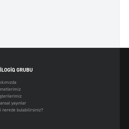
ILOGIQ GRUBU
kkımızda
zmetlerimiz
terilerimiz
ansal yayınlar
i nerede bulabilirsiniz?