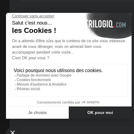
© 2025 Trilogiq SA.
Tüm hakları Saklıdır.