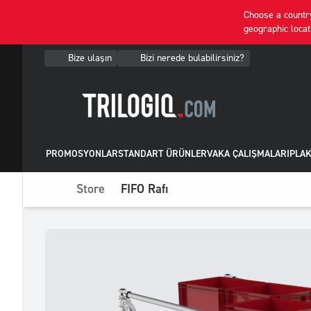
Choose a country
geographic locat
Bize ulaşın
Bizi nerede bulabilirsiniz?
PROMOSYONLAR
STANDART ÜRÜNLER
VAKA ÇALIŞMALARI
PLAK
Store
FIFO Rafı