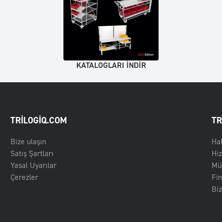
KATALOGLARI INDIR
TRILOGIQ.COM
TR
Bize ulaşın
Ha
Satış Şartları
Hi
Yasal Uyarılar
Müş
Çerezler
Fin
Biz