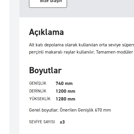
Bize ulaşın
Açıklama
Alt katı depolama olarak kullanılan orta seviye süper
perçinli makaralı raylar kullanılır. Tamamen modüler 
Boyutlar
740 mm
GENIŞLIK
1200 mm
DERINLIK
1280 mm
YÜKSEKLIK
Genel boyutlar.
Önerilen Genişlik 670 mm
x3
SEVIYE SAYISI