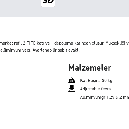
market rafı. 2 FIFO katı ve 1 depolama katından oluşur. Yüksekliği ve
alüminyum yapı. Ayarlanabilir sabit ayaklı.
Malzemeler
Kat Başına 80 kg
Adjustable feets
Alüminyum
gri
1,25 & 2 m