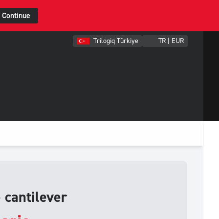
Continue
Trilogiq Türkiye
TR | EUR
 cantilever