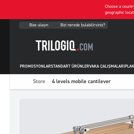
Choose a country
geographic locat
Bize ulaşın
Bizi nerede bulabilirsiniz?
PROMOSYONLAR
STANDART ÜRÜNLER
VAKA ÇALIŞMALARI
PLAK
Store
4 levels mobile cantilever