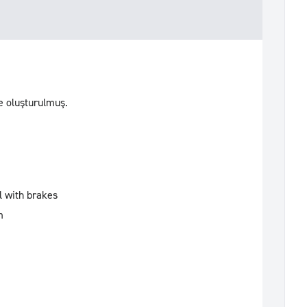
e oluşturulmuş.
l with brakes
m