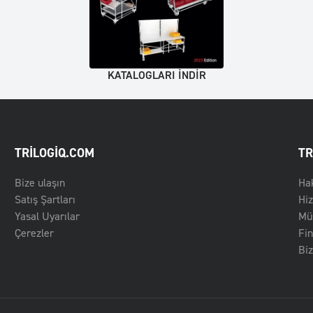
KATALOGLARI INDIR
TRILOGIQ.COM
TR
Bize ulaşın
Ha
Satış Şartları
Hi
Yasal Uyarılar
Müş
Çerezler
Fin
Biz