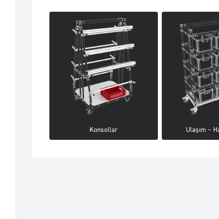
Konsollar
Ulaşım – Ha