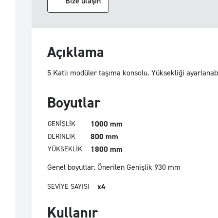
Bize ulaşın
Açıklama
5 Katlı modüler taşıma konsolu. Yüksekliği ayarlanabi
Boyutlar
1000 mm
GENIŞLIK
800 mm
DERINLIK
1800 mm
YÜKSEKLIK
Genel boyutlar.
Önerilen Genişlik 930 mm
x4
SEVIYE SAYISI
Kullanır