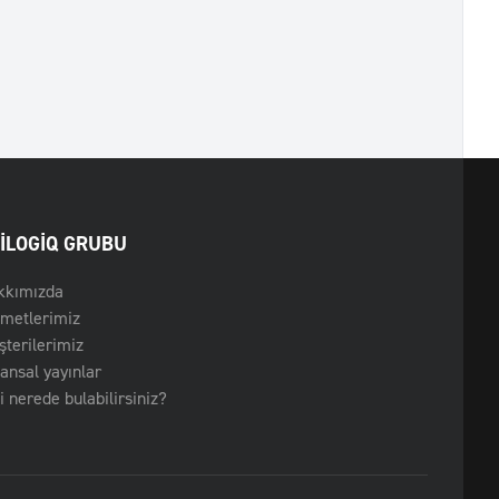
ILOGIQ GRUBU
kkımızda
zmetlerimiz
terilerimiz
ansal yayınlar
i nerede bulabilirsiniz?