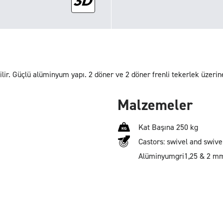
lir. Güçlü alüminyum yapı. 2 döner ve 2 döner frenli tekerlek üzerin
Malzemeler
Kat Başına 250 kg
Castors: swivel and swive
Alüminyum
gri
1,25 & 2 m