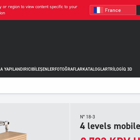
 or region to view content specific to your
ion
A YAPILANDIRICI
BILEŞENLER
FOTOĞRAFLAR
KATALOGLAR
TRILOGIQ 3D
N° 18-3
4 levels mobile