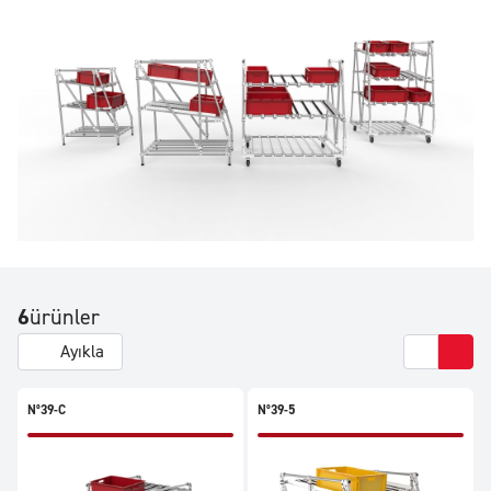
6
ürünler
Ayıkla
N°39-C
N°39-5