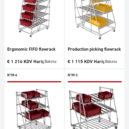
Ergonomic FIFO flowrack
Production picking flowrack
€
1 214
KDV Hariç
€
1 115
KDV Hariç
Bakınız
Bakınız
N°39-4
N°39-3