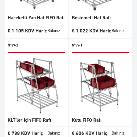
Hareketli Yan Hat FIFO Rafı
Beslemeli Hat Rafı
€
1 105
KDV Hariç
€
1 022
KDV Hariç
Bakınız
Bakınız
N°39-2
N°39-1
KLT'ler için FIFO Rafı
Kutu FIFO Rafı
€
788
KDV Hariç
€
606
KDV Hariç
Bakınız
Bakınız