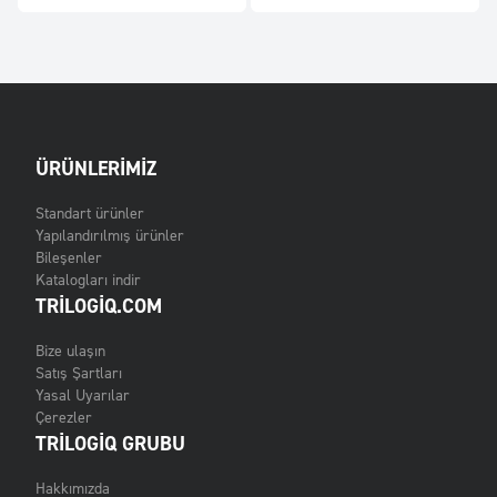
ÜRÜNLERIMIZ
Standart ürünler
Yapılandırılmış ürünler
Bileşenler
Katalogları indir
TRILOGIQ.COM
Bize ulaşın
Satış Şartları
Yasal Uyarılar
Çerezler
TRILOGIQ GRUBU
Hakkımızda