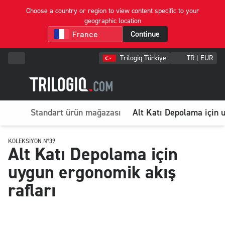
Choose a country or region to view content specific to your
geographic location
Continue
Trilogiq Türkiye
TR | EUR
Standart ürün mağazası
Alt Katı Depolama için 
KOLEKSIYON N°39
Alt Katı Depolama için
uygun ergonomik akış
rafları