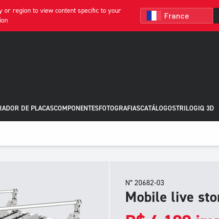
 or region to view content specific to your
ion
RADOR DE PLACAS
COMPONENTES
FOTOGRAFIAS
CATÁLOGOS
TRILOGIQ 3D
N° 20682-03
Mobile live sto