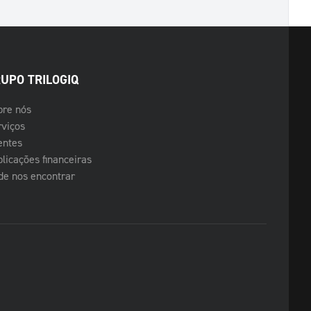
UPO TRILOGIQ
bre nós
rviços
entes
licações financeiras
de nos encontrar