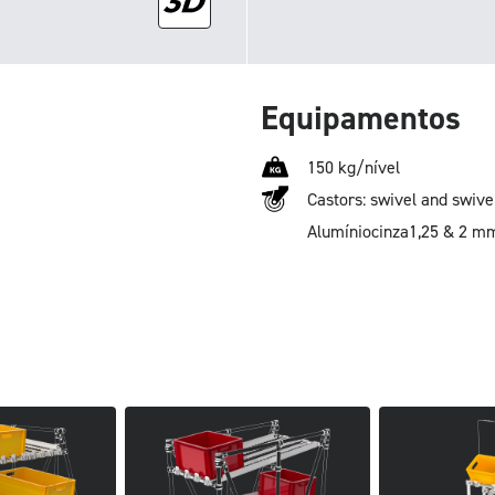
Equipamentos
150 kg/nível
Castors: swivel and swive
Alumínio
cinza
1,25 & 2 m