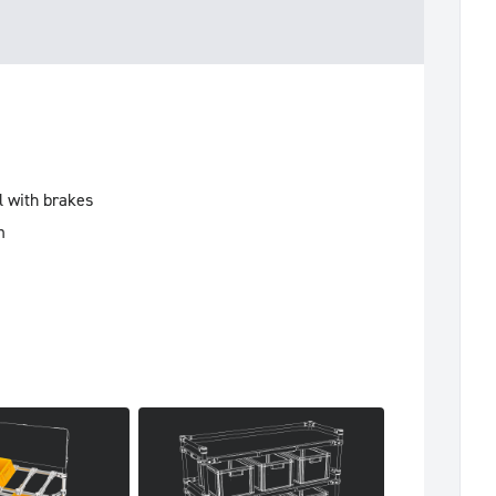
l with brakes
m