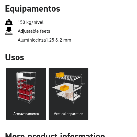
Equipamentos
150 kg/nível
Adjustable feets
Alumínio
cinza
1,25 & 2 mm
Usos
Armazenamento
Vertical separation
More product information