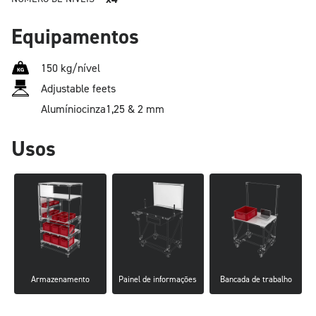
Equipamentos
150 kg/nível
Adjustable feets
Alumínio
cinza
1,25 & 2 mm
Usos
Armazenamento
Painel de informações
Bancada de trabalho