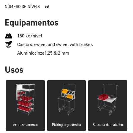
x6
NÚMERO DE NÍVEIS
Equipamentos
150 kg/nível
Castors: swivel and swivel with brakes
Alumínio
cinza
1,25 & 2 mm
Usos
Armazenamento
Picking ergonômico
Bancada de trabalho