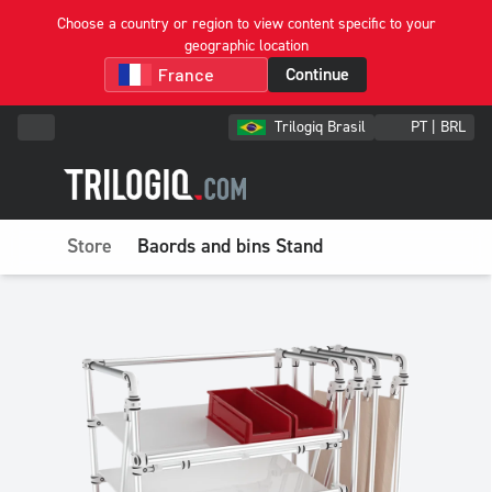
Choose a country or region to view content specific to your
geographic location
Continue
Trilogiq Brasil
PT | BRL
Store
Baords and bins Stand