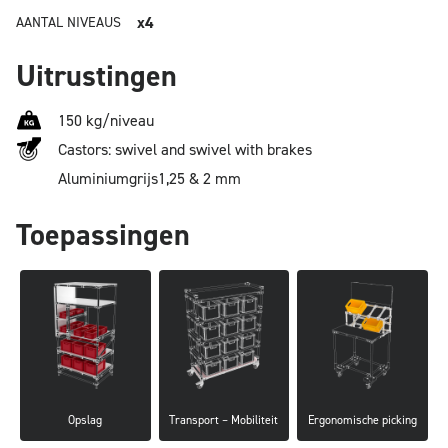
x4
AANTAL NIVEAUS
Uitrustingen
150 kg/niveau
Castors: swivel and swivel with brakes
Aluminium
grijs
1,25 & 2 mm
Toepassingen
Opslag
Transport – Mobiliteit
Ergonomische picking