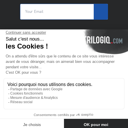
© 2025 Trilogiq SA.
Alle rechten voorbehouden.
NL
- Nederlands
Neem contact met ons op