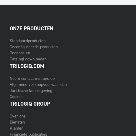
ONZE PRODUCTEN
Standaardproducten
Geconfigureerde producten
Onderdelen
Catalogi downloaden
TRILOGIQ.COM
Neem contact met ons op
Algemene verkoopvoorwaarden
Juridische kennisgeving
Cookies
TRILOGIQ GROUP
Over ons
Diensten
Klanten
Financiële publicaties