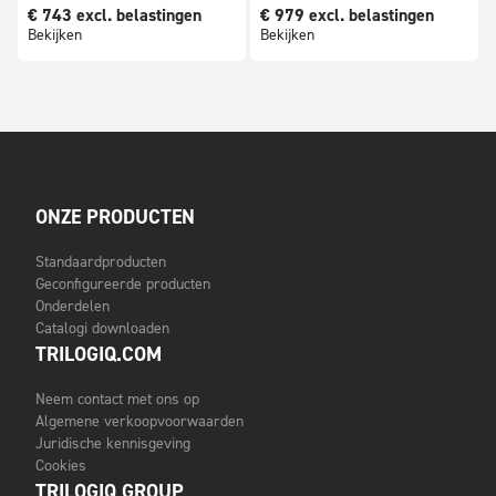
€
743
excl. belastingen
€
979
excl. belastingen
Bekijken
Bekijken
ONZE PRODUCTEN
Standaardproducten
Geconfigureerde producten
Onderdelen
Catalogi downloaden
TRILOGIQ.COM
Neem contact met ons op
Algemene verkoopvoorwaarden
Juridische kennisgeving
Cookies
TRILOGIQ GROUP