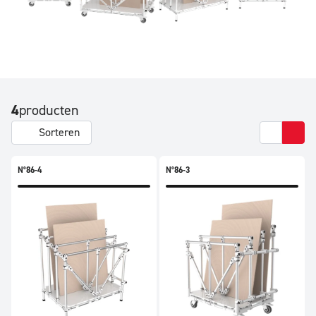
4
producten
Sorteren
N°86-4
N°86-3