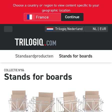
Choose a country or region to view content specific to your
geographic location
Continue
Trilogiq Nederland
NL | EUR
Standaardproducten
Stands for boards
COLLECTIE N°86
Stands for boards