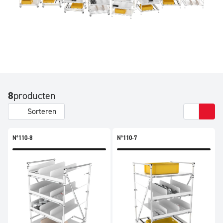
8
producten
Sorteren
N°110-8
N°110-7