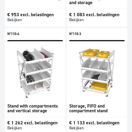
and storage
€
953
excl. belastingen
€
1 083
excl. belastingen
Bekijken
Bekijken
N°110-4
N°110-3
Stand with compartments
Storage, FIFO and
and vertical storage
compartment stand
€
1 262
excl. belastingen
€
1 133
excl. belastingen
Bekijken
Bekijken