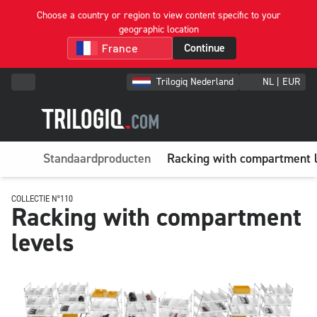
Choose a country or region to view content specific to your
geographic location
Continue
Trilogiq Nederland
NL | EUR
Standaardproducten
Racking with compartment l
COLLECTIE N°110
Racking with compartment
levels