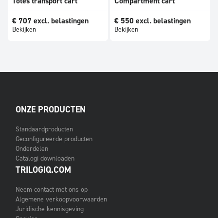
Totes transport cart
Compartment cart
€
707
excl. belastingen
€
550
excl. belastingen
Bekijken
Bekijken
ONZE PRODUCTEN
Standaardproducten
Geconfigureerde producten
Onderdelen
Catalogi downloaden
TRILOGIQ.COM
Neem contact met ons op
Algemene verkoopvoorwaarden
Juridische kennisgeving