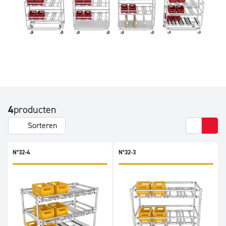
4
producten
Sorteren
N°32-4
N°32-3