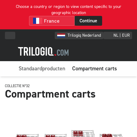
Choose a country or region to view content specific to your
geographic location
Continue
Trilogiq Nederland
NL | EUR
Standaardproducten
Compartment carts
COLLECTIE N°32
Compartment carts