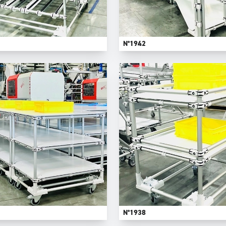
N°1942
N°1938