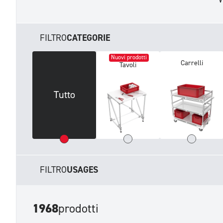
FILTRO
CATEGORIE
Nuovi prodotti
Carrelli
Tavoli
Tutto
FILTRO
USAGES
1968
prodotti