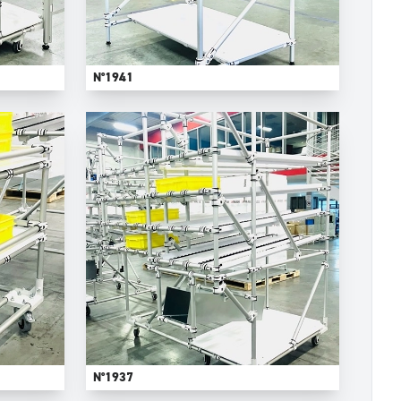
N°1941
N°1937