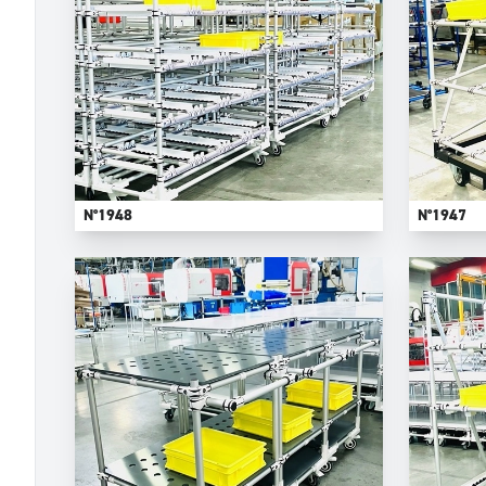
N°1948
N°1947