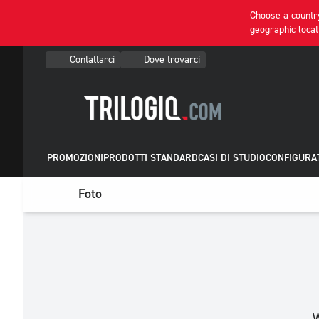
Choose a country
geographic locat
Contattarci
Dove trovarci
PROMOZIONI
PRODOTTI STANDARD
CASI DI STUDIO
CONFIGURAT
Foto
W