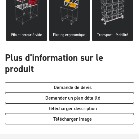
environnements industriels exigeants. Prêt à l’emploi Livré
entièrement assemblé, le Support incliné mobile 3 niveaux avec niveau
de retour est immédiatement opérationnel. Il constitue un outil clé
pour structurer les flux, améliorer l’ergonomie des postes et
augmenter la productivité.
Fifo et retour à vide
Picking ergonomique
Transport - Mobilité
Plus d'information sur le
produit
Demande de devis
Demander un plan détaillé
Télécharger description
Télécharger image