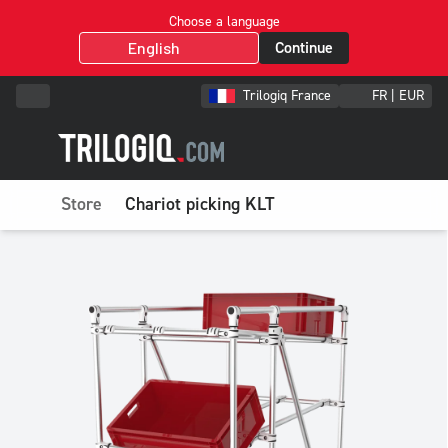
Choose a language
Continue
Trilogiq France
FR | EUR
Store
Chariot picking KLT