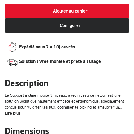
Ajouter au panier
Configurer
Expédié sous 7 à 10j ouvrés
Solution livrée montée et prête à l'usage
Description
Le Support incliné mobile 3 niveaux avec niveau de retour est une
solution logistique hautement efficace et ergonomique, spécialement
conçue pour fluidifier les flux, optimiser le picking et améliorer la
circulation des bacs et pièces en environnement industriel et
Lire plus
logistique. Sa conception intelligente intègre un niveau de retour qui
apporte une réelle valeur ajoutée en termes d’organisation et de
Dimensions
productivité. Structure légère, robuste et durable Grâce à sa structure