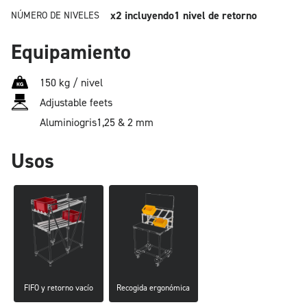
x2
incluyendo1 nivel de retorno
NÚMERO DE NIVELES
Equipamiento
150 kg / nivel
Adjustable feets
Aluminio
gris
1,25 & 2 mm
Usos
FIFO y retorno vacío
Recogida ergonómica