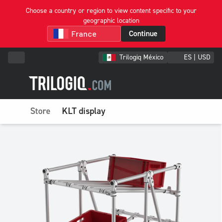
Choose a country or region to view content specific to your
geographic location
Continue
Trilogiq México
ES | USD
Store
KLT display