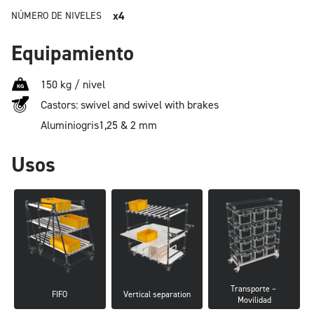
x4
NÚMERO DE NIVELES
Equipamiento
150 kg / nivel
Castors: swivel and swivel with brakes
Aluminio
gris
1,25 & 2 mm
Usos
Transporte – 
FIFO
Vertical separation
Movilidad