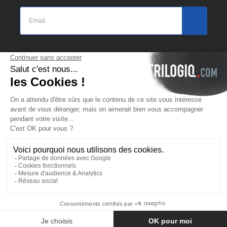
© 2025 Trilogiq SA.
Todos los derechos reservados.
ES
- Español
Contactarnos