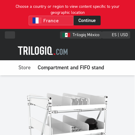
Choose a country or region to view content specific to your
geographic location
Continue
Trilogiq México
ES | USD
Store
Compartment and FIFO stand