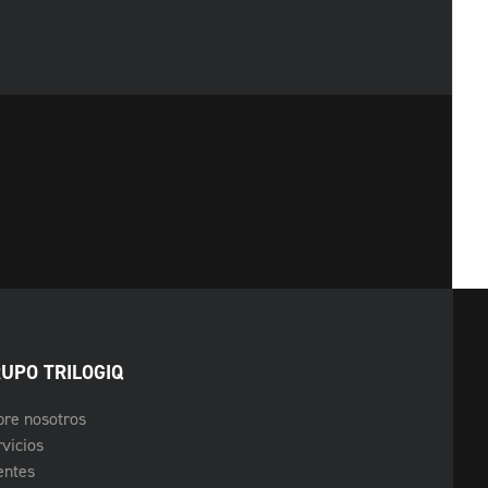
UPO TRILOGIQ
bre nosotros
vicios
entes